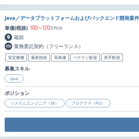
Java／データプラットフォームおよびバックエンド開発案
100
120
単価(税抜)
〜
万円/月
蔵前
業務委託契約（フリーランス）
安定稼働
最新技術
高単価
ベテラン歓迎
若手歓迎
募集スキル
Java
ポジション
システムエンジニア（SE）
プログラマ（PG）