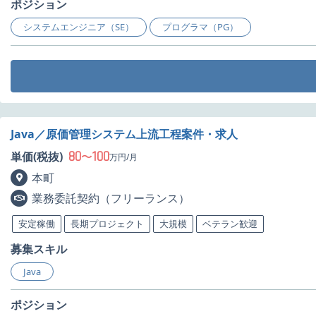
ポジション
システムエンジニア（SE）
プログラマ（PG）
Java／原価管理システム上流工程案件・求人
80
100
単価(税抜)
〜
万円/月
本町
業務委託契約（フリーランス）
安定稼働
長期プロジェクト
大規模
ベテラン歓迎
募集スキル
Java
ポジション