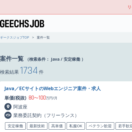
リ
ギークスジョブTOP
案件一覧
案件一覧
（検索条件：
Java
/
安定稼働
）
1734
検索結果
件
Java／ECサイトのWebエンジニア案件・求人
80
100
単価(税抜)
〜
万円/月
阿波座
業務委託契約（フリーランス）
安定稼働
最新技術
高単価
私服OK
ベテラン歓迎
若手歓