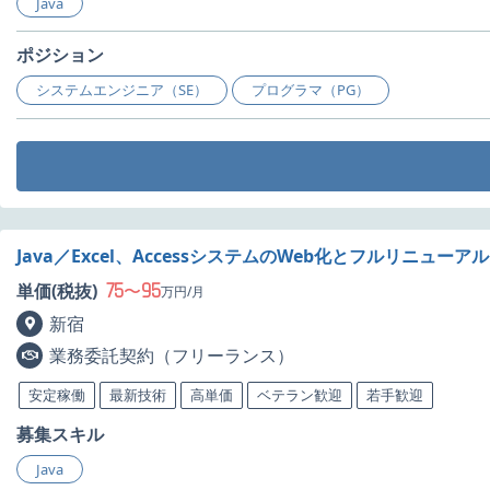
Java
ポジション
システムエンジニア（SE）
プログラマ（PG）
Java／Excel、AccessシステムのWeb化とフルリニュー
75
95
単価(税抜)
〜
万円/月
新宿
業務委託契約（フリーランス）
安定稼働
最新技術
高単価
ベテラン歓迎
若手歓迎
募集スキル
Java