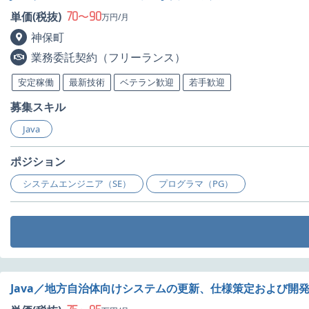
70
90
単価(税抜)
〜
万円/月
神保町
業務委託契約（フリーランス）
安定稼働
最新技術
ベテラン歓迎
若手歓迎
募集スキル
Java
ポジション
システムエンジニア（SE）
プログラマ（PG）
Java／地方自治体向けシステムの更新、仕様策定および開