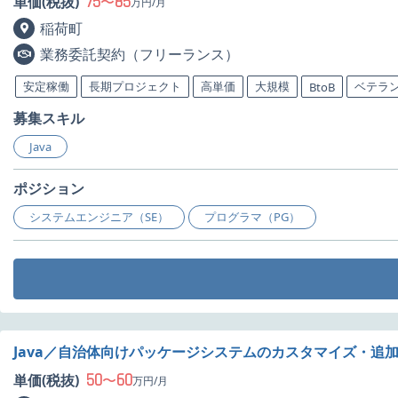
75
85
単価(税抜)
〜
万円/月
稲荷町
業務委託契約（フリーランス）
安定稼働
長期プロジェクト
高単価
大規模
ベテラ
BtoB
募集スキル
Java
ポジション
システムエンジニア（SE）
プログラマ（PG）
Java／自治体向けパッケージシステムのカスタマイズ・追
50
60
単価(税抜)
〜
万円/月