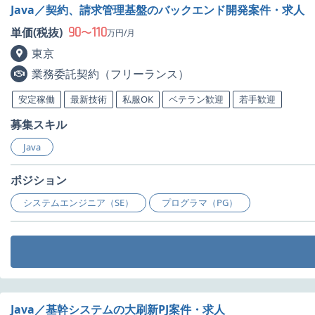
Java／契約、請求管理基盤のバックエンド開発案件・求人
90
110
単価(税抜)
〜
万円/月
東京
業務委託契約（フリーランス）
安定稼働
最新技術
私服OK
ベテラン歓迎
若手歓迎
募集スキル
Java
ポジション
システムエンジニア（SE）
プログラマ（PG）
Java／基幹システムの大刷新PJ案件・求人