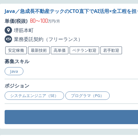
Java／急成長不動産テックのCTO直下でAI活用×全工程を
80
100
単価(税抜)
〜
万円/月
堺筋本町
業務委託契約（フリーランス）
安定稼働
最新技術
高単価
ベテラン歓迎
若手歓迎
募集スキル
Java
ポジション
システムエンジニア（SE）
プログラマ（PG）