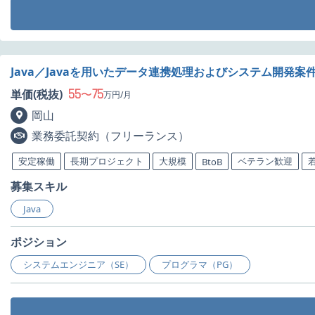
Java／Javaを用いたデータ連携処理およびシステム開発案
55
75
単価(税抜)
〜
万円/月
岡山
業務委託契約（フリーランス）
安定稼働
長期プロジェクト
大規模
ベテラン歓迎
BtoB
募集スキル
Java
ポジション
システムエンジニア（SE）
プログラマ（PG）