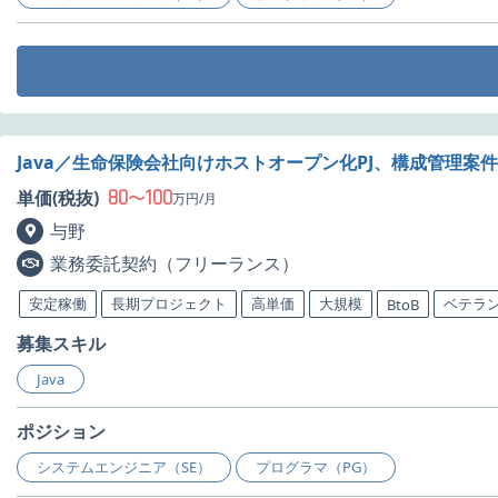
Java／生命保険会社向けホストオープン化PJ、構成管理案
80
100
単価(税抜)
〜
万円/月
与野
業務委託契約（フリーランス）
安定稼働
長期プロジェクト
高単価
大規模
ベテラ
BtoB
募集スキル
Java
ポジション
システムエンジニア（SE）
プログラマ（PG）