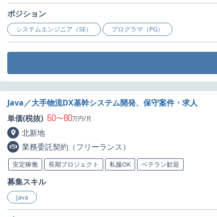
ポジション
システムエンジニア（SE）
プログラマ（PG）
Java／大手物流DX基幹システム開発、保守案件・求人
60
80
単価(税抜)
〜
万円/月
北新地
業務委託契約（フリーランス）
安定稼働
長期プロジェクト
私服OK
ベテラン歓迎
募集スキル
Java