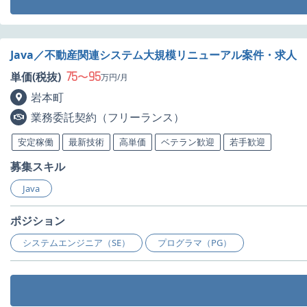
Java／不動産関連システム大規模リニューアル案件・求人
75
95
単価(税抜)
〜
万円/月
岩本町
業務委託契約（フリーランス）
安定稼働
最新技術
高単価
ベテラン歓迎
若手歓迎
募集スキル
Java
ポジション
システムエンジニア（SE）
プログラマ（PG）