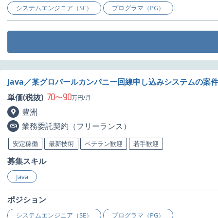
システムエンジニア（SE）
プログラマ（PG）
Java／某グロバールカンパニー回線申し込みシステムの案
70
90
単価(税抜)
〜
万円/月
豊洲
業務委託契約（フリーランス）
安定稼働
最新技術
ベテラン歓迎
若手歓迎
募集スキル
Java
ポジション
システムエンジニア（SE）
プログラマ（PG）