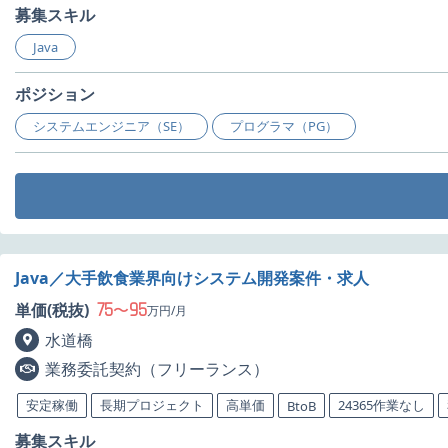
募集スキル
Java
ポジション
システムエンジニア（SE）
プログラマ（PG）
Java／大手飲食業界向けシステム開発案件・求人
75
95
単価(税抜)
〜
万円/月
水道橋
業務委託契約（フリーランス）
安定稼働
長期プロジェクト
高単価
24365作業なし
BtoB
募集スキル