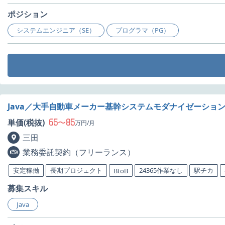
ポジション
システムエンジニア（SE）
プログラマ（PG）
Java／大手自動車メーカー基幹システムモダナイゼーショ
65
85
単価(税抜)
〜
万円/月
三田
業務委託契約（フリーランス）
安定稼働
長期プロジェクト
24365作業なし
駅チカ
BtoB
募集スキル
Java