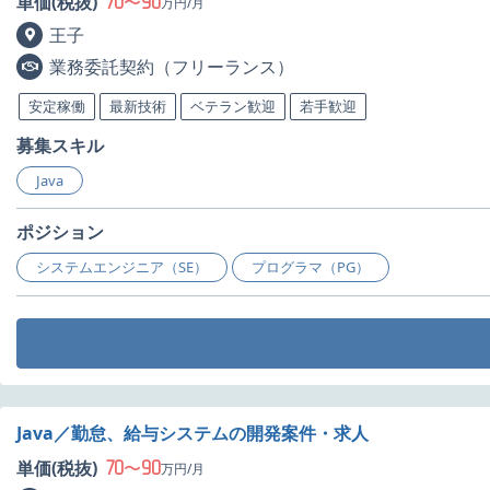
70
90
単価(税抜)
〜
万円/月
王子
業務委託契約（フリーランス）
安定稼働
最新技術
ベテラン歓迎
若手歓迎
募集スキル
Java
ポジション
システムエンジニア（SE）
プログラマ（PG）
Java／勤怠、給与システムの開発案件・求人
70
90
単価(税抜)
〜
万円/月