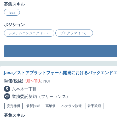
募集スキル
Java
ポジション
システムエンジニア（SE）
プログラマ（PG）
Java／ストアプラットフォーム開発におけるバックエンド
90
110
単価(税抜)
〜
万円/月
六本木一丁目
業務委託契約（フリーランス）
安定稼働
最新技術
高単価
ベテラン歓迎
若手歓迎
募集スキル