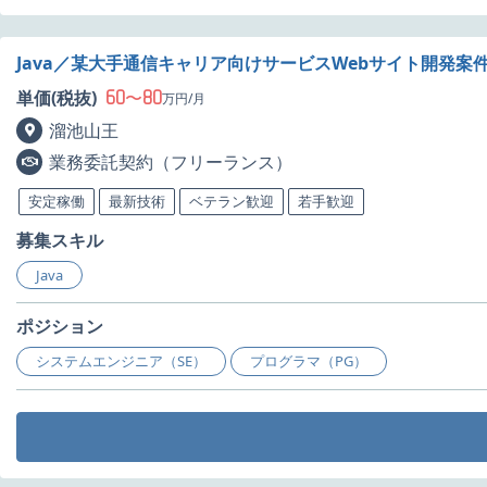
Java／某大手通信キャリア向けサービスWebサイト開発案
60
80
単価(税抜)
〜
万円/月
溜池山王
業務委託契約（フリーランス）
安定稼働
最新技術
ベテラン歓迎
若手歓迎
募集スキル
Java
ポジション
システムエンジニア（SE）
プログラマ（PG）