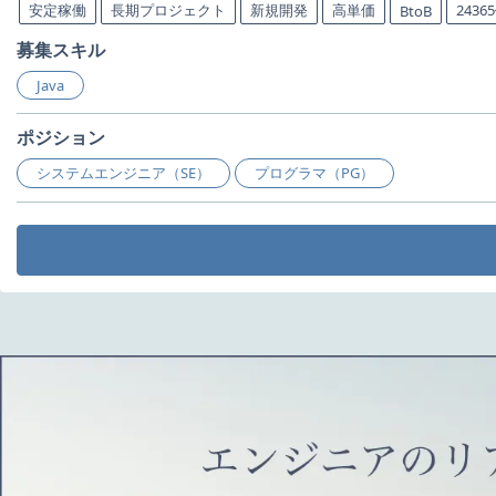
安定稼働
長期プロジェクト
新規開発
高単価
243
BtoB
募集スキル
Java
ポジション
システムエンジニア（SE）
プログラマ（PG）