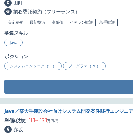
田町
業務委託契約（フリーランス）
安定稼働
最新技術
高単価
ベテラン歓迎
若手歓迎
募集スキル
Java
ポジション
システムエンジニア（SE）
プログラマ（PG）
Java／某大手建設会社向けシステム開発案件移行エンジニ
110
130
単価(税抜)
〜
万円/月
赤坂