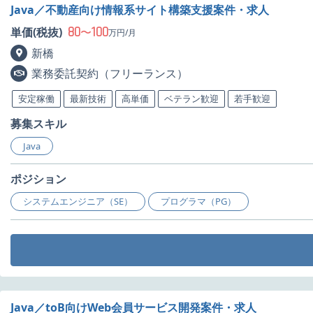
Java／不動産向け情報系サイト構築支援案件・求人
80
100
単価(税抜)
〜
万円/月
新橋
業務委託契約（フリーランス）
安定稼働
最新技術
高単価
ベテラン歓迎
若手歓迎
募集スキル
Java
ポジション
システムエンジニア（SE）
プログラマ（PG）
Java／toB向けWeb会員サービス開発案件・求人