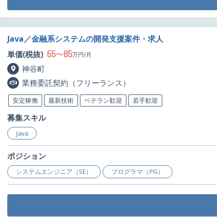
Java／金融系システムの開発支援案件・求人
65
85
単価(税抜)
〜
万円/月
神谷町
業務委託契約（フリーランス）
安定稼働
最新技術
ベテラン歓迎
若手歓迎
募集スキル
Java
ポジション
システムエンジニア（SE）
プログラマ（PG）