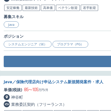
安定稼働
最新技術
高単価
ベテラン歓迎
若手歓迎
募集スキル
Java
ポジション
システムエンジニア（SE）
プログラマ（PG）
Java／保険代理店向け申込システム新規開発案件・求人
85
105
単価(税抜)
〜
万円/月
神谷町
業務委託契約（フリーランス）