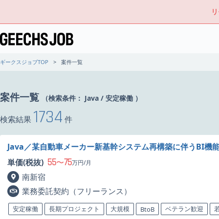
リ
ギークスジョブTOP
案件一覧
案件一覧
（検索条件：
Java
/
安定稼働
）
1734
検索結果
件
Java／某自動車メーカー新基幹システム再構築に伴うBI機
55
75
単価(税抜)
〜
万円/月
南新宿
業務委託契約（フリーランス）
安定稼働
長期プロジェクト
大規模
ベテラン歓迎
BtoB