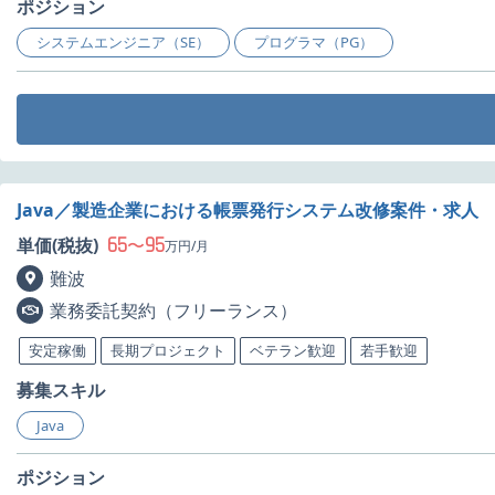
ポジション
システムエンジニア（SE）
プログラマ（PG）
Java／製造企業における帳票発行システム改修案件・求人
65
95
単価(税抜)
〜
万円/月
難波
業務委託契約（フリーランス）
安定稼働
長期プロジェクト
ベテラン歓迎
若手歓迎
募集スキル
Java
ポジション