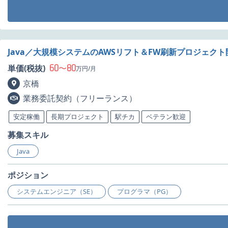
Java／大規模システムのAWSリフト＆FW刷新プロジェク
60
80
単価(税抜)
〜
万円/月
京橋
業務委託契約（フリーランス）
安定稼働
長期プロジェクト
駅チカ
ベテラン歓迎
募集スキル
Java
ポジション
システムエンジニア（SE）
プログラマ（PG）