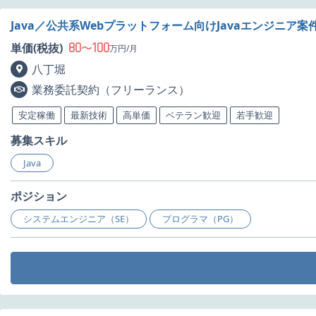
Java／公共系Webプラットフォーム向けJavaエンジニア案
80
100
単価(税抜)
〜
万円/月
八丁堀
業務委託契約（フリーランス）
安定稼働
最新技術
高単価
ベテラン歓迎
若手歓迎
募集スキル
Java
ポジション
システムエンジニア（SE）
プログラマ（PG）