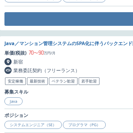
Java／マンション管理システムのSPA化に伴うバックエン
70
90
単価(税抜)
〜
万円/月
新宿
業務委託契約（フリーランス）
安定稼働
最新技術
ベテラン歓迎
若手歓迎
募集スキル
Java
ポジション
システムエンジニア（SE）
プログラマ（PG）