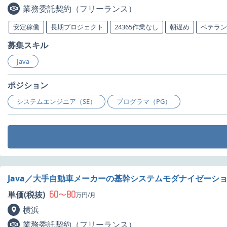
業務委託契約（フリーランス）
安定稼働
長期プロジェクト
24365作業なし
朝遅め
ベテラン
募集スキル
Java
ポジション
システムエンジニア（SE）
プログラマ（PG）
Java／大手自動車メーカーの基幹システムモダナイゼーシ
60
80
単価(税抜)
〜
万円/月
横浜
業務委託契約（フリーランス）