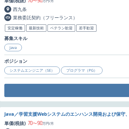
70
90
単価(税抜)
〜
万円/月
西九条
業務委託契約（フリーランス）
安定稼働
最新技術
ベテラン歓迎
若手歓迎
募集スキル
Java
ポジション
システムエンジニア（SE）
プログラマ（PG）
Java／学習支援Webシステムのエンハンス開発および保守
70
90
単価(税抜)
〜
万円/月