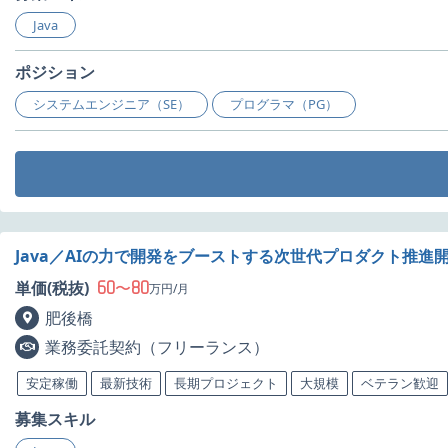
Java
ポジション
システムエンジニア（SE）
プログラマ（PG）
Java／AIの力で開発をブーストする次世代プロダクト推進
60
80
単価(税抜)
〜
万円/月
肥後橋
業務委託契約（フリーランス）
安定稼働
最新技術
長期プロジェクト
大規模
ベテラン歓迎
募集スキル