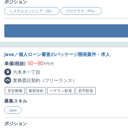
ポジション
システムエンジニア（SE）
プログラマ（PG）
Java／個人ローン審査のパッケージ開発案件・求人
60
80
単価(税抜)
〜
万円/月
六本木一丁目
業務委託契約（フリーランス）
安定稼働
最新技術
ベテラン歓迎
若手歓迎
募集スキル
Java
ポジション