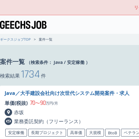
リ
ギークスジョブTOP
案件一覧
案件一覧
（検索条件：
Java
/
安定稼働
）
1734
検索結果
件
Java／大手建設会社向け次世代システム開発案件・求人
70
90
単価(税抜)
〜
万円/月
赤坂
業務委託契約（フリーランス）
安定稼働
長期プロジェクト
高単価
大規模
ベテラ
BtoB