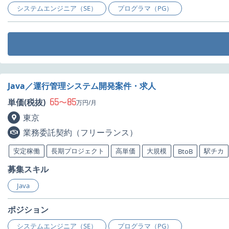
システムエンジニア（SE）
プログラマ（PG）
Java／運行管理システム開発案件・求人
65
85
単価(税抜)
〜
万円/月
東京
業務委託契約（フリーランス）
安定稼働
長期プロジェクト
高単価
大規模
駅チカ
BtoB
募集スキル
Java
ポジション
システムエンジニア（SE）
プログラマ（PG）