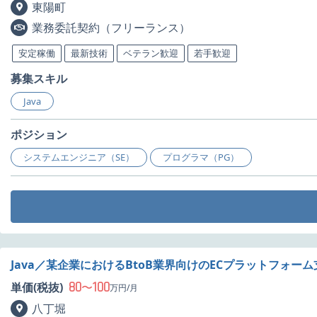
東陽町
業務委託契約（フリーランス）
安定稼働
最新技術
ベテラン歓迎
若手歓迎
募集スキル
Java
ポジション
システムエンジニア（SE）
プログラマ（PG）
Java／某企業におけるBtoB業界向けのECプラットフォー
80
100
単価(税抜)
〜
万円/月
八丁堀