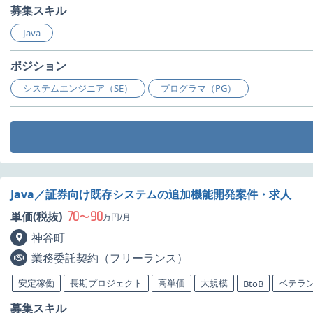
募集スキル
Java
ポジション
システムエンジニア（SE）
プログラマ（PG）
Java／証券向け既存システムの追加機能開発案件・求人
70
90
単価(税抜)
〜
万円/月
神谷町
業務委託契約（フリーランス）
安定稼働
長期プロジェクト
高単価
大規模
ベテラ
BtoB
募集スキル