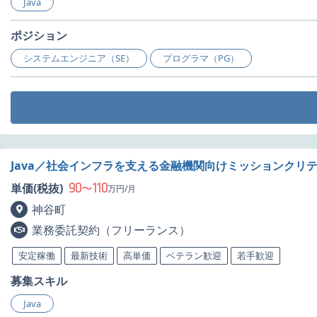
Java
ポジション
システムエンジニア（SE）
プログラマ（PG）
Java／社会インフラを支える金融機関向けミッションクリ
90
110
単価(税抜)
〜
万円/月
神谷町
業務委託契約（フリーランス）
安定稼働
最新技術
高単価
ベテラン歓迎
若手歓迎
募集スキル
Java