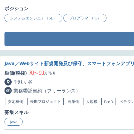
ポジション
システムエンジニア（SE）
プログラマ（PG）
Java／Webサイト新規開発及び保守、スマートフォンア
70
90
単価(税抜)
〜
万円/月
千駄ヶ谷
業務委託契約（フリーランス）
安定稼働
長期プロジェクト
高単価
大規模
ベテラ
BtoB
募集スキル
Java