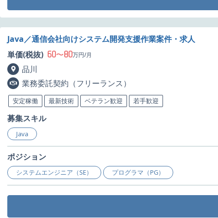
Java／通信会社向けシステム開発支援作業案件・求人
60
80
単価(税抜)
〜
万円/月
品川
業務委託契約（フリーランス）
安定稼働
最新技術
ベテラン歓迎
若手歓迎
募集スキル
Java
ポジション
システムエンジニア（SE）
プログラマ（PG）