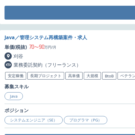
Java／管理システム再構築案件・求人
70
90
単価(税抜)
〜
万円/月
刈谷
業務委託契約（フリーランス）
安定稼働
長期プロジェクト
高単価
大規模
ベテラ
BtoB
募集スキル
Java
ポジション
システムエンジニア（SE）
プログラマ（PG）