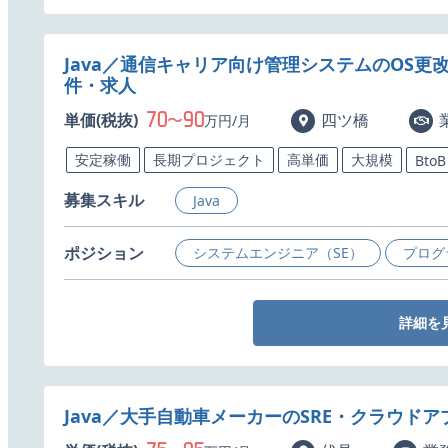
Java／通信キャリア向け管理システムのOS更
件・求人
70
90
単価(税抜)
〜
四ツ橋
万円/月
安定稼働
長期プロジェクト
高単価
大規模
BtoB
募集スキル
Java
ポジション
システムエンジニア（SE）
プログ
詳細を
Java／大手自動車メーカーのSRE・クラウド