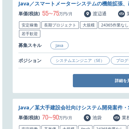
Java／スマートメーターシステムの機能拡張
55
75
単価(税抜)
〜
渡辺通
万円/月
安定稼働
長期プロジェクト
大規模
24365作業なし
若手歓迎
募集スキル
Java
ポジション
システムエンジニア（SE）
プログ
詳細を
Java／某大手建設会社向けシステム開発案件・
70
90
単価(税抜)
〜
池袋
業
万円/月
安定稼働
高単価
大規模
24365作業なし