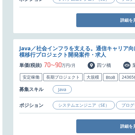
詳細を
Java／社会インフラを支える。通信キャリア向
模移行プロジェクト開発案件・求人
70
90
単価(税抜)
〜
四ツ橋
万円/月
安定稼働
長期プロジェクト
大規模
2436
BtoB
募集スキル
Java
ポジション
システムエンジニア（SE）
プログ
詳細を