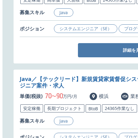
BtoB
募集スキル
Java
ポジション
システムエンジニア（SE）
プログ
詳細を
Java／【テックリード】新規賃貸家賃督促シ
ジニア案件・求人
70
90
単価(税抜)
〜
横浜
業
万円/月
安定稼働
長期プロジェクト
24365作業なし
BtoB
募集スキル
Java
ポジション
システムエンジニア（SE）
プログ