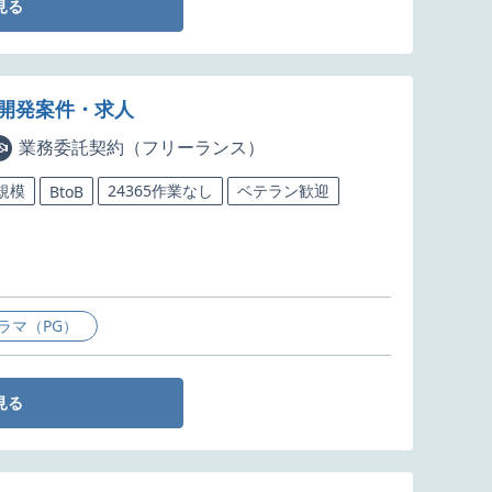
見る
援開発案件・求人
業務委託契約（フリーランス）
規模
24365作業なし
ベテラン歓迎
BtoB
ラマ（PG）
見る