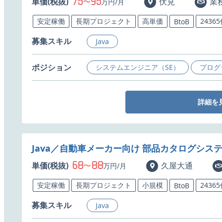
75
95
単価(税抜)
〜
伏見
業
万円/月
安定稼働
長期プロジェクト
高単価
2436
BtoB
募集スキル
Java
ポジション
システムエンジニア（SE）
プログ
詳細を
Java／自動車メーカー向け 部品カタログシ
68
88
単価(税抜)
〜
久屋大通
万円/月
安定稼働
長期プロジェクト
小規模
2436
BtoB
募集スキル
Java