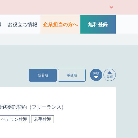
報
お役立ち情報
企業担当の方へ
無料登録
降順
新着順
単価順
昇順
業務委託契約（フリーランス）
ベテラン歓迎
若手歓迎