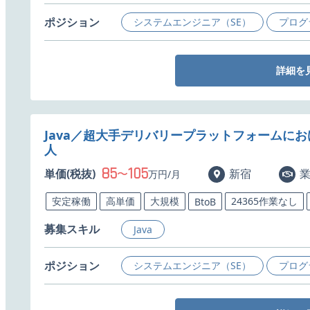
ポジション
システムエンジニア（SE）
プログ
詳細を
Java／超大手デリバリープラットフォームに
人
85
105
単価(税抜)
〜
新宿
万円/月
安定稼働
高単価
大規模
24365作業なし
BtoB
募集スキル
Java
ポジション
システムエンジニア（SE）
プログ