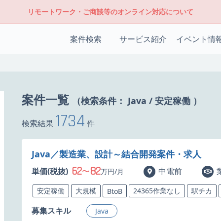
リモートワーク・ご商談等のオンライン対応について
案件検索
サービス紹介
イベント情
案件一覧
（検索条件：
Java
/
安定稼働
）
1734
検索結果
件
Java／製造業、設計～結合開発案件・求人
62
82
単価(税抜)
〜
中電前
万円/月
安定稼働
大規模
24365作業なし
駅チカ
BtoB
募集スキル
Java