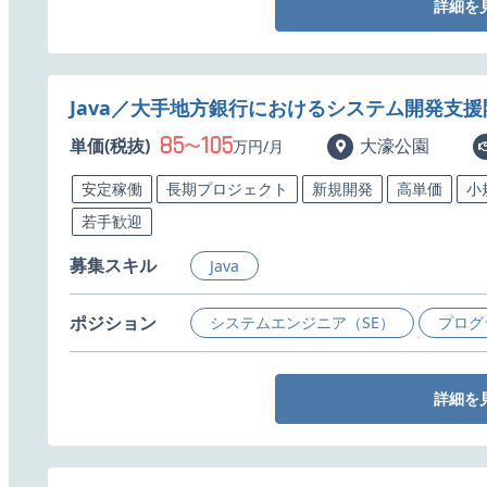
詳細を
Java／大手地方銀行におけるシステム開発支
85
105
単価(税抜)
〜
大濠公園
万円/月
安定稼働
長期プロジェクト
新規開発
高単価
小
若手歓迎
募集スキル
Java
ポジション
システムエンジニア（SE）
プログ
詳細を