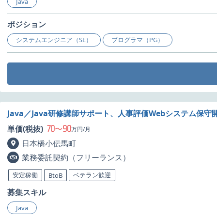
Java
ポジション
システムエンジニア（SE）
プログラマ（PG）
Java／Java研修講師サポート、人事評価Webシステム保
70
90
単価(税抜)
〜
万円/月
日本橋小伝馬町
業務委託契約（フリーランス）
安定稼働
ベテラン歓迎
BtoB
募集スキル
Java