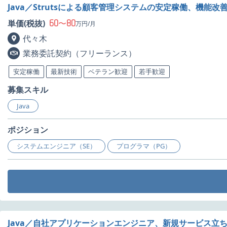
Java／Strutsによる顧客管理システムの安定稼働、機能
60
80
単価(税抜)
〜
万円/月
代々木
業務委託契約（フリーランス）
安定稼働
最新技術
ベテラン歓迎
若手歓迎
募集スキル
Java
ポジション
システムエンジニア（SE）
プログラマ（PG）
Java／自社アプリケーションエンジニア、新規サービス立