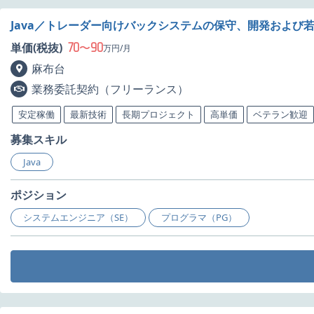
Java／トレーダー向けバックシステムの保守、開発および
70
90
単価(税抜)
〜
万円/月
麻布台
業務委託契約（フリーランス）
安定稼働
最新技術
長期プロジェクト
高単価
ベテラン歓迎
募集スキル
Java
ポジション
システムエンジニア（SE）
プログラマ（PG）