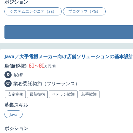
ポジション
システムエンジニア（SE）
プログラマ（PG）
Java／大手電機メーカー向け店舗ソリューションの基本設
60
80
単価(税抜)
〜
万円/月
尼崎
業務委託契約（フリーランス）
安定稼働
最新技術
ベテラン歓迎
若手歓迎
募集スキル
Java
ポジション