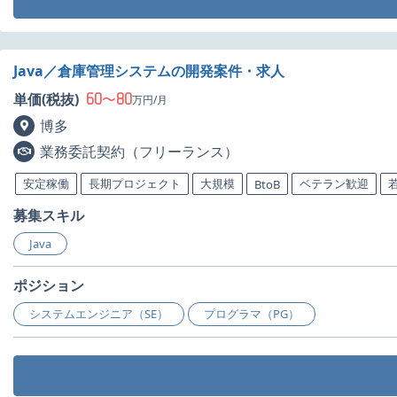
Java／倉庫管理システムの開発案件・求人
60
80
単価(税抜)
〜
万円/月
博多
業務委託契約（フリーランス）
安定稼働
長期プロジェクト
大規模
ベテラン歓迎
BtoB
募集スキル
Java
ポジション
システムエンジニア（SE）
プログラマ（PG）