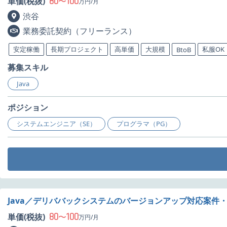
80
100
単価(税抜)
〜
万円/月
渋谷
業務委託契約（フリーランス）
安定稼働
長期プロジェクト
高単価
大規模
私服OK
BtoB
募集スキル
Java
ポジション
システムエンジニア（SE）
プログラマ（PG）
Java／デリババックシステムのバージョンアップ対応案件
80
100
単価(税抜)
〜
万円/月