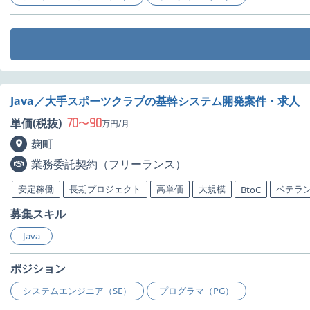
Java／大手スポーツクラブの基幹システム開発案件・求人
70
90
単価(税抜)
〜
万円/月
麹町
業務委託契約（フリーランス）
安定稼働
長期プロジェクト
高単価
大規模
ベテラ
BtoC
募集スキル
Java
ポジション
システムエンジニア（SE）
プログラマ（PG）