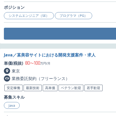
ポジション
システムエンジニア（SE）
プログラマ（PG）
Java／某美容サイトにおける開発支援案件・求人
80
100
単価(税抜)
〜
万円/月
東京
業務委託契約（フリーランス）
安定稼働
最新技術
高単価
ベテラン歓迎
若手歓迎
募集スキル
Java