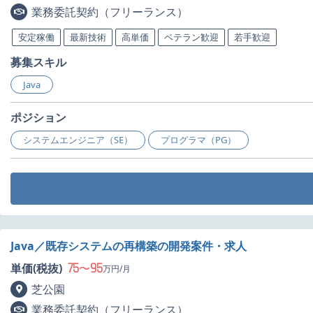
業務委託契約（フリーランス）
安定稼働
最新技術
高単価
ベテラン歓迎
若手歓迎
募集スキル
Java
ポジション
システムエンジニア（SE）
プログラマ（PG）
Java／既存システムの再構築の開発案件・求人
75
95
単価(税抜)
〜
万円/月
芝公園
業務委託契約（フリーランス）