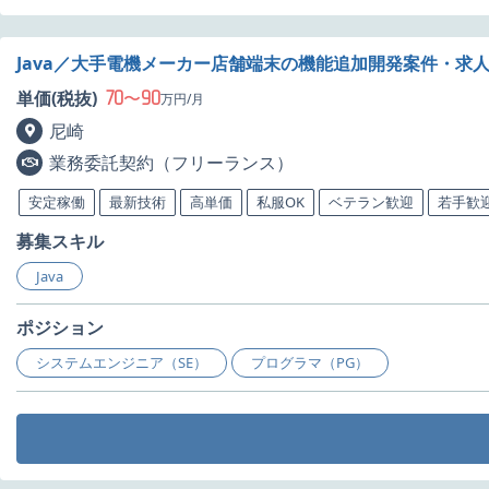
Java／大手電機メーカー店舗端末の機能追加開発案件・求
70
90
単価(税抜)
〜
万円/月
尼崎
業務委託契約（フリーランス）
安定稼働
最新技術
高単価
私服OK
ベテラン歓迎
若手歓
募集スキル
Java
ポジション
システムエンジニア（SE）
プログラマ（PG）