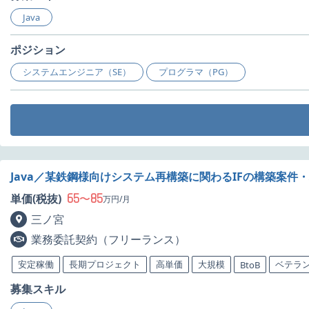
Java
ポジション
システムエンジニア（SE）
プログラマ（PG）
Java／某鉄鋼様向けシステム再構築に関わるIFの構築案件
65
85
単価(税抜)
〜
万円/月
三ノ宮
業務委託契約（フリーランス）
安定稼働
長期プロジェクト
高単価
大規模
ベテラ
BtoB
募集スキル