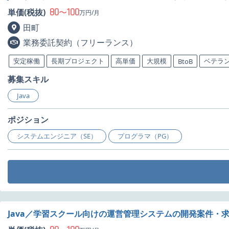
80
100
単価(税抜)
〜
万円/月
田町
業務委託契約（フリーランス）
安定稼働
長期プロジェクト
高単価
大規模
ベテラ
BtoB
募集スキル
Java
ポジション
システムエンジニア（SE）
プログラマ（PG）
Java／学習スクール向けの運営管理システムの開発案件・