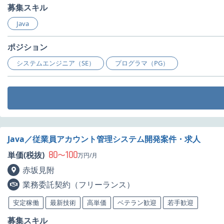
募集スキル
Java
ポジション
システムエンジニア（SE）
プログラマ（PG）
Java／従業員アカウント管理システム開発案件・求人
80
100
単価(税抜)
〜
万円/月
赤坂見附
業務委託契約（フリーランス）
安定稼働
最新技術
高単価
ベテラン歓迎
若手歓迎
募集スキル