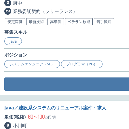
府中
業務委託契約（フリーランス）
安定稼働
最新技術
高単価
ベテラン歓迎
若手歓迎
募集スキル
Java
ポジション
システムエンジニア（SE）
プログラマ（PG）
Java／建設系システムのリニューアル案件・求人
80
100
単価(税抜)
〜
万円/月
小川町