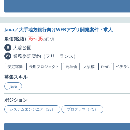
Java／大手地方銀行向けWEBアプリ開発案件・求人
75
95
単価(税抜)
〜
万円/月
大濠公園
業務委託契約（フリーランス）
安定稼働
長期プロジェクト
高単価
大規模
ベテラ
BtoB
募集スキル
Java
ポジション
システムエンジニア（SE）
プログラマ（PG）