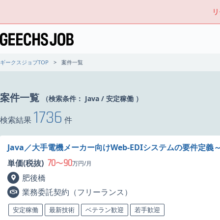
リ
ギークスジョブTOP
案件一覧
案件一覧
（検索条件：
Java
/
安定稼働
）
1736
検索結果
件
Java／大手電機メーカー向けWeb-EDIシステムの要件定
70
90
単価(税抜)
〜
万円/月
肥後橋
業務委託契約（フリーランス）
安定稼働
最新技術
ベテラン歓迎
若手歓迎