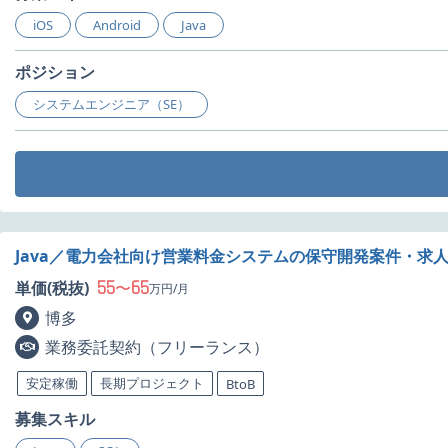
iOS
Android
Java
ポジション
システムエンジニア（SE）
Java／電力会社向け営業料金システムの保守開発案件・求
55
65
単価(税抜)
〜
万円/月
博多
業務委託契約（フリーランス）
安定稼働
長期プロジェクト
BtoB
募集スキル