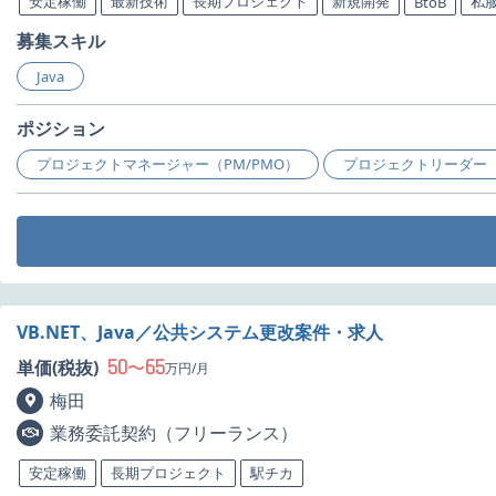
安定稼働
最新技術
長期プロジェクト
新規開発
私服
BtoB
募集スキル
Java
ポジション
プロジェクトマネージャー（PM/PMO）
プロジェクトリーダー（
VB.NET、Java／公共システム更改案件・求人
50
65
単価(税抜)
〜
万円/月
梅田
業務委託契約（フリーランス）
安定稼働
長期プロジェクト
駅チカ