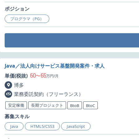
ポジション
プログラマ（PG）
Java／法人向けサービス基盤開発案件・求人
60
65
単価(税抜)
〜
万円/月
博多
業務委託契約（フリーランス）
安定稼働
長期プロジェクト
BtoB
BtoC
募集スキル
Java
HTML5/CSS3
JavaScript