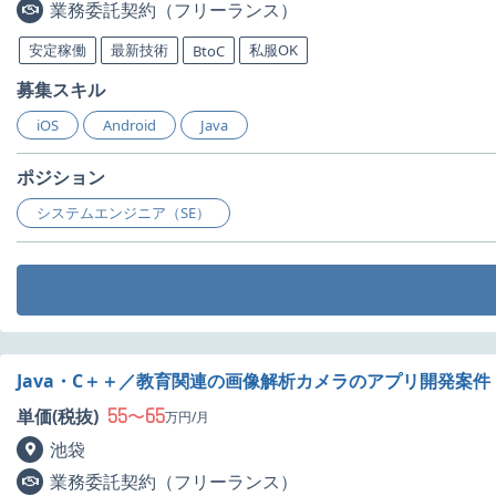
業務委託契約（フリーランス）
安定稼働
最新技術
私服OK
BtoC
募集スキル
iOS
Android
Java
ポジション
システムエンジニア（SE）
Java・C＋＋／教育関連の画像解析カメラのアプリ開発案件
55
65
単価(税抜)
〜
万円/月
池袋
業務委託契約（フリーランス）