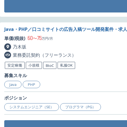
Java・PHP／口コミサイトの広告入稿ツール開発案件・求
60
75
単価(税抜)
〜
万円/月
乃木坂
業務委託契約（フリーランス）
安定稼働
小規模
私服OK
BtoC
募集スキル
Java
PHP
ポジション
システムエンジニア（SE）
プログラマ（PG）