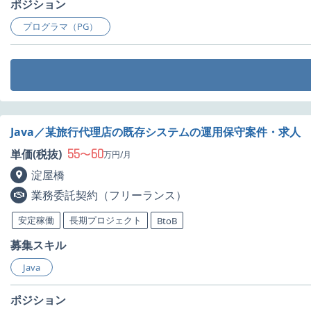
ポジション
プログラマ（PG）
Java／某旅行代理店の既存システムの運用保守案件・求人
55
60
単価(税抜)
〜
万円/月
淀屋橋
業務委託契約（フリーランス）
安定稼働
長期プロジェクト
BtoB
募集スキル
Java
ポジション