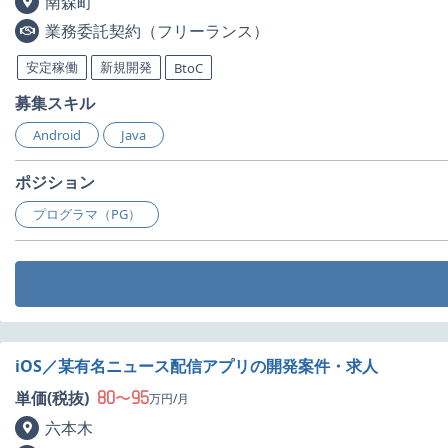
南森町
業務委託契約（フリーランス）
安定稼働
新規開発
BtoC
募集スキル
Android
Java
ポジション
プログラマ（PG）
iOS／某有名ニュース配信アプリの開発案件・求人
80
95
単価(税抜)
〜
万円/月
六本木