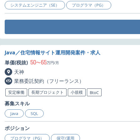
システムエンジニア（SE）
プログラマ（PG）
Java／住宅情報サイト運用開発案件・求人
50
65
単価(税抜)
〜
万円/月
天神
業務委託契約（フリーランス）
安定稼働
長期プロジェクト
小規模
BtoC
募集スキル
Java
SQL
ポジション
プログラマ（PG）
保守/運用