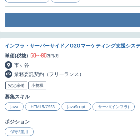
インフラ・サーバーサイド／O2Oマーケティング支援シス
60
85
単価(税抜)
〜
万円/月
市ヶ谷
業務委託契約（フリーランス）
安定稼働
小規模
募集スキル
Java
HTML5/CSS3
JavaScript
サーバ(インフラ)
ポジション
保守/運用