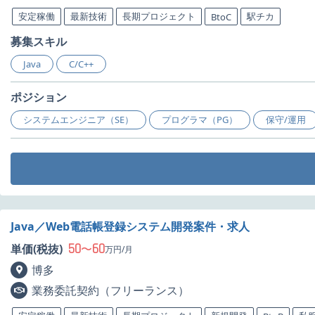
安定稼働
最新技術
長期プロジェクト
駅チカ
BtoC
募集スキル
Java
C/C++
ポジション
システムエンジニア（SE）
プログラマ（PG）
保守/運用
Java／Web電話帳登録システム開発案件・求人
50
60
単価(税抜)
〜
万円/月
博多
業務委託契約（フリーランス）