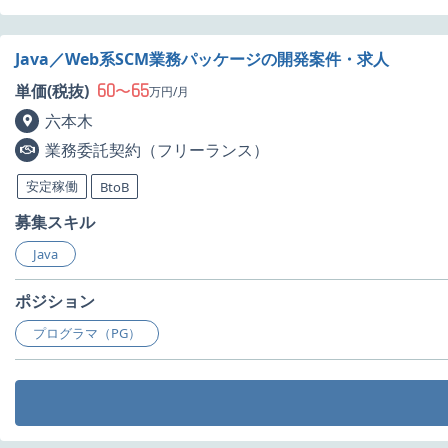
Java／Web系SCM業務パッケージの開発案件・求人
60
65
単価(税抜)
〜
万円/月
六本木
業務委託契約（フリーランス）
安定稼働
BtoB
募集スキル
Java
ポジション
プログラマ（PG）