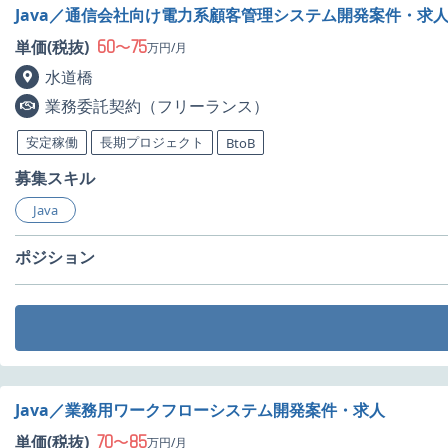
Java／通信会社向け電力系顧客管理システム開発案件・求
60
75
単価(税抜)
〜
万円/月
水道橋
業務委託契約（フリーランス）
安定稼働
長期プロジェクト
BtoB
募集スキル
Java
ポジション
Java／業務用ワークフローシステム開発案件・求人
70
85
単価(税抜)
〜
万円/月