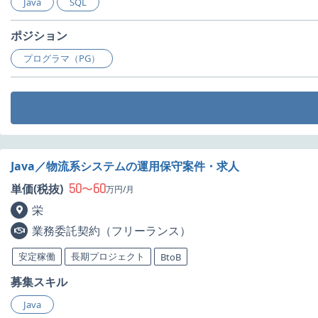
Java
SQL
ポジション
プログラマ（PG）
Java／物流系システムの運用保守案件・求人
50
60
単価(税抜)
〜
万円/月
栄
業務委託契約（フリーランス）
安定稼働
長期プロジェクト
BtoB
募集スキル
Java