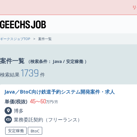
リ
ギークスジョブTOP
案件一覧
案件一覧
（検索条件：
Java
/
安定稼働
）
1739
検索結果
件
Java／BtoC向け鉄道予約システム開発案件・求人
45
60
単価(税抜)
〜
万円/月
博多
業務委託契約（フリーランス）
安定稼働
BtoC