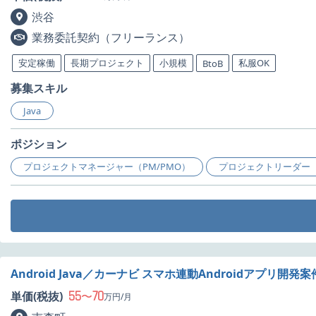
渋谷
業務委託契約（フリーランス）
安定稼働
長期プロジェクト
小規模
私服OK
BtoB
募集スキル
Java
ポジション
プロジェクトマネージャー（PM/PMO）
プロジェクトリーダー（
Android Java／カーナビ スマホ連動Androidアプリ開発
55
70
単価(税抜)
〜
万円/月