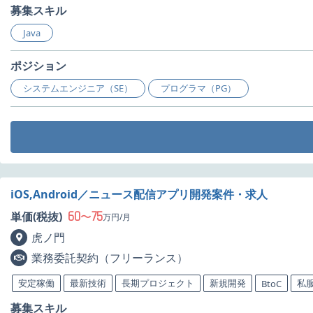
募集スキル
Java
ポジション
システムエンジニア（SE）
プログラマ（PG）
iOS,Android／ニュース配信アプリ開発案件・求人
60
75
単価(税抜)
〜
万円/月
虎ノ門
業務委託契約（フリーランス）
安定稼働
最新技術
長期プロジェクト
新規開発
私服
BtoC
募集スキル