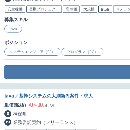
安定稼働
長期プロジェクト
高単価
大規模
ベテラ
BtoB
募集スキル
Java
ポジション
システムエンジニア（SE）
プログラマ（PG）
Java／基幹システムの大刷新PJ案件・求人
70
90
単価(税抜)
〜
万円/月
神保町
業務委託契約（フリーランス）