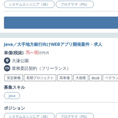
システムエンジニア（SE）
プログラマ（PG）
Java／大手地方銀行向けWEBアプリ開発案件・求人
75
95
単価(税抜)
〜
万円/月
大濠公園
業務委託契約（フリーランス）
安定稼働
長期プロジェクト
高単価
大規模
ベテラ
BtoB
募集スキル
Java
ポジション
システムエンジニア（SE）
プログラマ（PG）