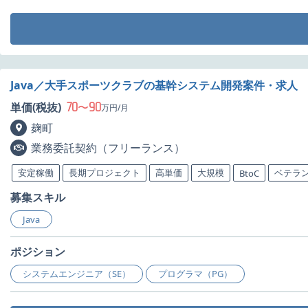
Java／大手スポーツクラブの基幹システム開発案件・求人
70
90
単価(税抜)
〜
万円/月
麹町
業務委託契約（フリーランス）
安定稼働
長期プロジェクト
高単価
大規模
ベテラ
BtoC
募集スキル
Java
ポジション
システムエンジニア（SE）
プログラマ（PG）