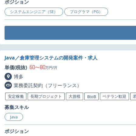
ポジション
システムエンジニア（SE）
プログラマ（PG）
Java／倉庫管理システムの開発案件・求人
60
80
単価(税抜)
〜
万円/月
博多
業務委託契約（フリーランス）
安定稼働
長期プロジェクト
大規模
ベテラン歓迎
BtoB
募集スキル
Java
ポジション