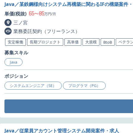
Java／某鉄鋼様向けシステム再構築に関わるIFの構築案件
65
85
単価(税抜)
〜
万円/月
三ノ宮
業務委託契約（フリーランス）
安定稼働
長期プロジェクト
高単価
大規模
ベテラ
BtoB
募集スキル
Java
ポジション
システムエンジニア（SE）
プログラマ（PG）
Java／従業員アカウント管理システム開発案件・求人