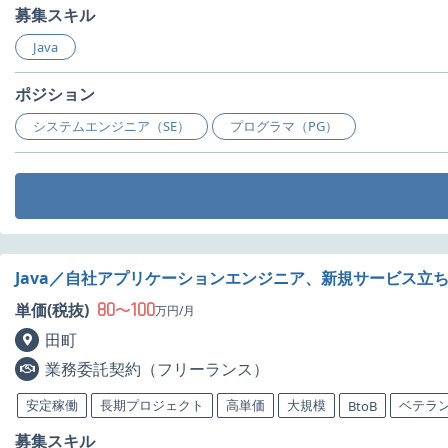
募集スキル
Java
ポジション
システムエンジニア（SE）
プログラマ（PG）
Java／自社アプリケーションエンジニア、新規サービス立
80
100
単価(税抜)
〜
万円/月
田町
業務委託契約（フリーランス）
安定稼働
長期プロジェクト
高単価
大規模
ベテラ
BtoB
募集スキル