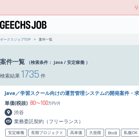
リ
ギークスジョブTOP
案件一覧
案件一覧
（検索条件：
Java
/
安定稼働
）
1735
検索結果
件
Java／学習スクール向けの運営管理システムの開発案件・
80
100
単価(税抜)
〜
万円/月
渋谷
業務委託契約（フリーランス）
安定稼働
長期プロジェクト
高単価
大規模
私服OK
BtoB