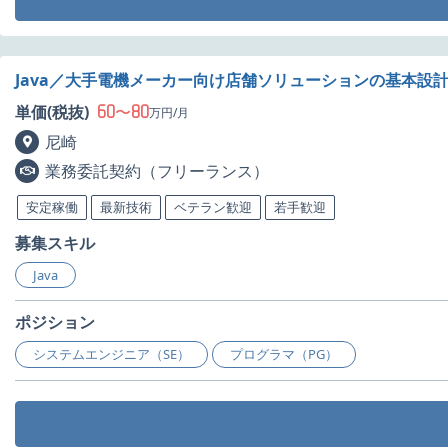
Java／大手電機メーカー向け店舗ソリューションの基本設
60
80
単価(税抜)
〜
万円/月
尼崎
業務委託契約（フリーランス）
安定稼働
最新技術
ベテラン歓迎
若手歓迎
募集スキル
Java
ポジション
システムエンジニア（SE）
プログラマ（PG）