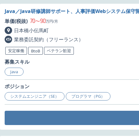
Java／Java研修講師サポート、人事評価Webシステム保
70
90
単価(税抜)
〜
万円/月
日本橋小伝馬町
業務委託契約（フリーランス）
安定稼働
ベテラン歓迎
BtoB
募集スキル
Java
ポジション
システムエンジニア（SE）
プログラマ（PG）