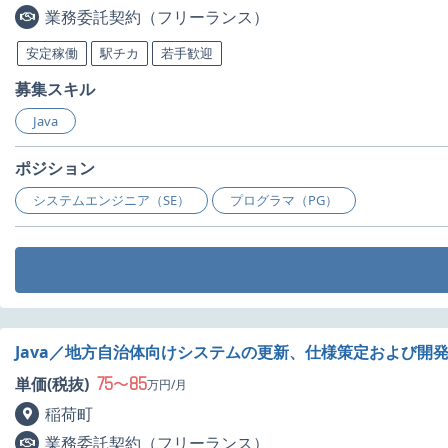
業務委託契約（フリーランス）
安定稼働
駅チカ
若手歓迎
募集スキル
Java
ポジション
システムエンジニア（SE）
プログラマ（PG）
Java／地方自治体向けシステムの更新、仕様策定および開
75
85
単価(税抜)
〜
万円/月
稲荷町
業務委託契約（フリーランス）