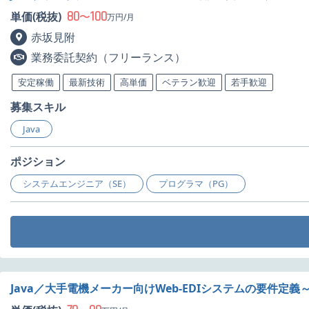
80
100
単価(税抜)
〜
万円/月
赤坂見附
業務委託契約（フリーランス）
安定稼働
最新技術
高単価
ベテラン歓迎
若手歓迎
募集スキル
Java
ポジション
システムエンジニア（SE）
プログラマ（PG）
Java／大手電機メーカー向けWeb-EDIシステムの要件定