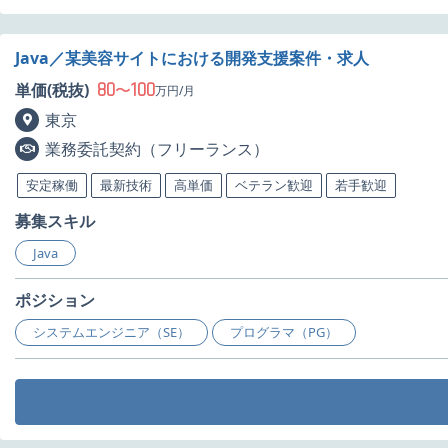
Java／某美容サイトにおける開発支援案件・求人
80
100
単価(税抜)
〜
万円/月
東京
業務委託契約（フリーランス）
安定稼働
最新技術
高単価
ベテラン歓迎
若手歓迎
募集スキル
Java
ポジション
システムエンジニア（SE）
プログラマ（PG）