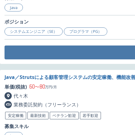
Java
ポジション
システムエンジニア（SE）
プログラマ（PG）
Java／Strutsによる顧客管理システムの安定稼働、機能
60
80
単価(税抜)
〜
万円/月
代々木
業務委託契約（フリーランス）
安定稼働
最新技術
ベテラン歓迎
若手歓迎
募集スキル