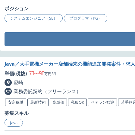
ポジション
システムエンジニア（SE）
プログラマ（PG）
Java／大手電機メーカー店舗端末の機能追加開発案件・求
70
90
単価(税抜)
〜
万円/月
尼崎
業務委託契約（フリーランス）
安定稼働
最新技術
高単価
私服OK
ベテラン歓迎
若手歓
募集スキル
Java