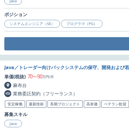
Java
ポジション
システムエンジニア（SE）
プログラマ（PG）
Java／トレーダー向けバックシステムの保守、開発および
70
90
単価(税抜)
〜
万円/月
麻布台
業務委託契約（フリーランス）
安定稼働
最新技術
長期プロジェクト
高単価
ベテラン歓迎
募集スキル
Java