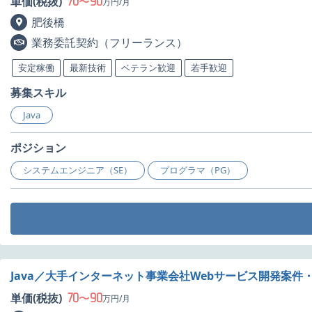
70
90
単価(税抜)
〜
万円/月
肥後橋
業務委託契約（フリーランス）
安定稼働
最新技術
ベテラン歓迎
若手歓迎
募集スキル
Java
ポジション
システムエンジニア（SE）
プログラマ（PG）
Java／大手インターネット事業会社Webサービス開発案件
70
90
単価(税抜)
〜
万円/月