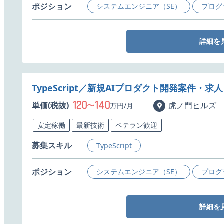
ポジション
システムエンジニア（SE）
プログ
詳細を
TypeScript／新規AIプロダクト開発案件・求人
120
140
単価(税抜)
〜
虎ノ門ヒルズ
万円/月
安定稼働
最新技術
ベテラン歓迎
募集スキル
TypeScript
ポジション
システムエンジニア（SE）
プログ
詳細を