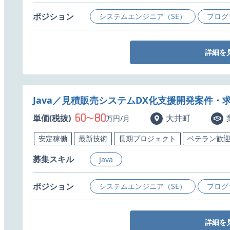
ポジション
システムエンジニア（SE）
プログ
詳細を
Java／見積販売システムDX化支援開発案件・
60
80
単価(税抜)
〜
大井町
万円/月
安定稼働
最新技術
長期プロジェクト
ベテラン歓
募集スキル
Java
ポジション
システムエンジニア（SE）
プログ
詳細を