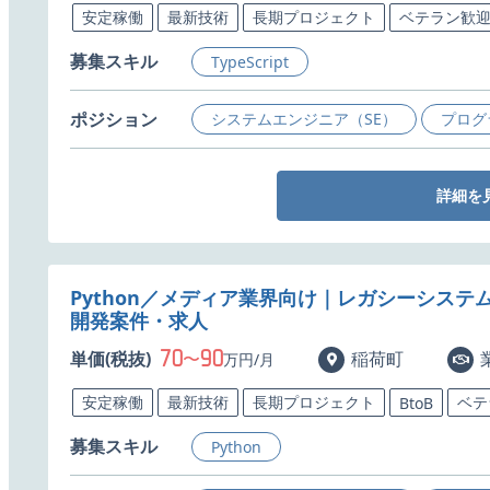
安定稼働
最新技術
長期プロジェクト
ベテラン歓
募集スキル
TypeScript
ポジション
システムエンジニア（SE）
プログ
詳細を
Python／メディア業界向け｜レガシーシステ
開発案件・求人
70
90
単価(税抜)
〜
稲荷町
万円/月
安定稼働
最新技術
長期プロジェクト
ベテ
BtoB
募集スキル
Python