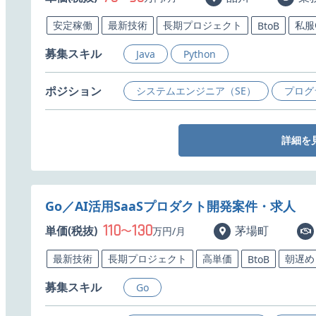
安定稼働
最新技術
長期プロジェクト
私服
BtoB
募集スキル
Java
Python
ポジション
システムエンジニア（SE）
プログ
詳細を
Go／AI活用SaaSプロダクト開発案件・求人
110
130
単価(税抜)
〜
茅場町
万円/月
最新技術
長期プロジェクト
高単価
朝遅め
BtoB
募集スキル
Go