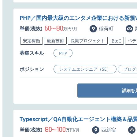
PHP／国内最大級のエンタメ企業における新規
60
80
単価(税抜)
〜
稲荷町
万円/月
安定稼働
最新技術
長期プロジェクト
ベテ
BtoC
募集スキル
PHP
ポジション
システムエンジニア（SE）
プログ
詳細を
Typescript／QA自動化エージェント構築＆
80
100
単価(税抜)
〜
西新宿
万円/月