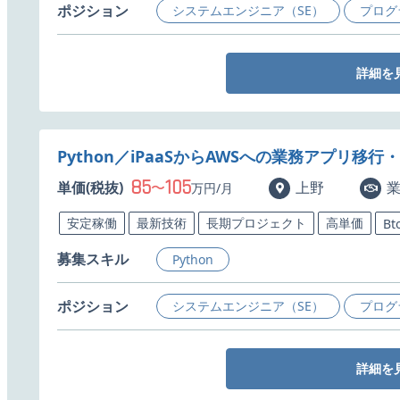
ポジション
システムエンジニア（SE）
プログ
詳細を
Python／iPaaSからAWSへの業務アプリ移
85
105
単価(税抜)
〜
上野
万円/月
安定稼働
最新技術
長期プロジェクト
高単価
Bt
募集スキル
Python
ポジション
システムエンジニア（SE）
プログ
詳細を