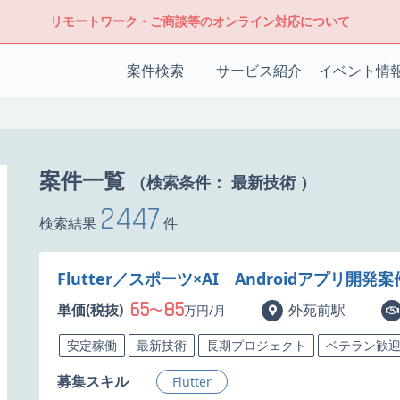
リモートワーク・ご商談等のオンライン対応について
案件検索
サービス紹介
イベント情
案件一覧
（検索条件：
最新技術
）
2447
検索結果
件
Flutter／スポーツ×AI Androidアプリ開発
65
85
単価(税抜)
〜
外苑前駅
万円/月
安定稼働
最新技術
長期プロジェクト
ベテラン歓
募集スキル
Flutter