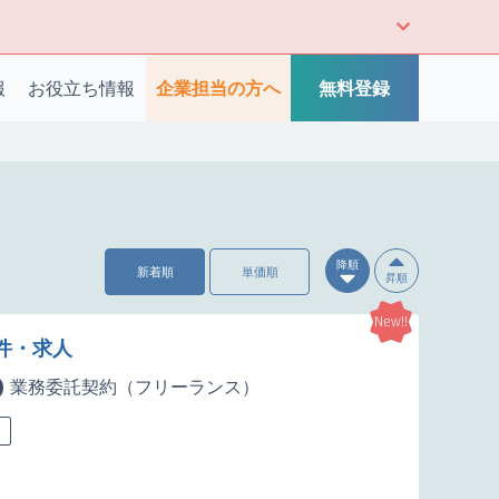
報
お役立ち情報
企業担当の方へ
無料登録
降順
新着順
単価順
昇順
New!!
案件・求人
業務委託契約（フリーランス）
迎