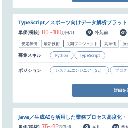
TypeScript／スポーツ向けデータ解析プラ
80
100
単価(税抜)
〜
外苑前
万円/月
安定稼働
最新技術
長期プロジェクト
高単価
Bt
募集スキル
Python
TypeScript
ポジション
システムエンジニア（SE）
プログ
詳細を
Java／生成AIを活用した業務プロセス高度化
75
95
単価(税抜)
〜
品川
業
万円/月