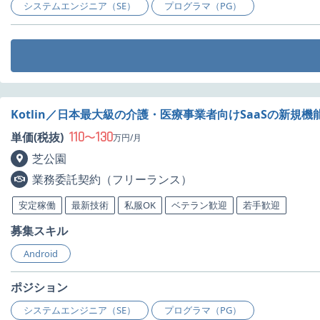
システムエンジニア（SE）
プログラマ（PG）
Kotlin／日本最大級の介護・医療事業者向けSaaSの新規
110
130
単価(税抜)
〜
万円/月
芝公園
業務委託契約（フリーランス）
安定稼働
最新技術
私服OK
ベテラン歓迎
若手歓迎
募集スキル
Android
ポジション
システムエンジニア（SE）
プログラマ（PG）