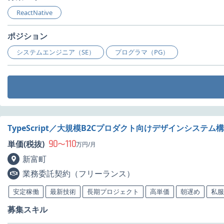
ReactNative
ポジション
システムエンジニア（SE）
プログラマ（PG）
TypeScript／大規模B2Cプロダクト向けデザインシステ
90
110
単価(税抜)
〜
万円/月
新富町
業務委託契約（フリーランス）
安定稼働
最新技術
長期プロジェクト
高単価
朝遅め
私服
募集スキル