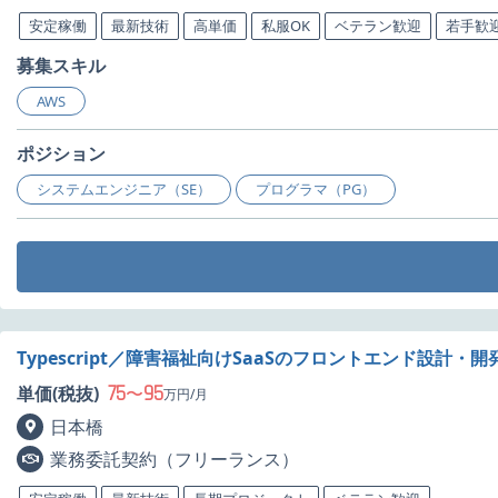
安定稼働
最新技術
高単価
私服OK
ベテラン歓迎
若手歓
募集スキル
AWS
ポジション
システムエンジニア（SE）
プログラマ（PG）
Typescript／障害福祉向けSaaSのフロントエンド設計・開
75
95
単価(税抜)
〜
万円/月
日本橋
業務委託契約（フリーランス）