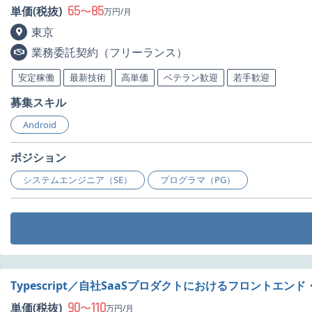
65
85
単価(税抜)
〜
万円/月
東京
業務委託契約（フリーランス）
安定稼働
最新技術
高単価
ベテラン歓迎
若手歓迎
募集スキル
Android
ポジション
システムエンジニア（SE）
プログラマ（PG）
Typescript／自社SaaSプロダクトにおけるフロントエン
90
110
単価(税抜)
〜
万円/月