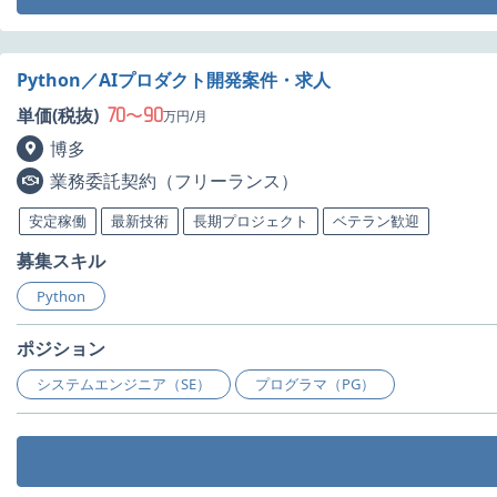
Python／AIプロダクト開発案件・求人
70
90
単価(税抜)
〜
万円/月
博多
業務委託契約（フリーランス）
安定稼働
最新技術
長期プロジェクト
ベテラン歓迎
募集スキル
Python
ポジション
システムエンジニア（SE）
プログラマ（PG）