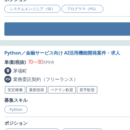
システムエンジニア（SE）
プログラマ（PG）
Python／金融サービス向け AI活用機能開発案件・求人
70
90
単価(税抜)
〜
万円/月
茅場町
業務委託契約（フリーランス）
安定稼働
最新技術
ベテラン歓迎
若手歓迎
募集スキル
Python
ポジション