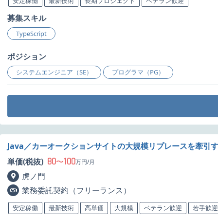
安定稼働
最新技術
長期プロジェクト
ベテラン歓迎
募集スキル
TypeScript
ポジション
システムエンジニア（SE）
プログラマ（PG）
Java／カーオークションサイトの大規模リプレースを牽引
80
100
単価(税抜)
〜
万円/月
虎ノ門
業務委託契約（フリーランス）
安定稼働
最新技術
高単価
大規模
ベテラン歓迎
若手歓迎