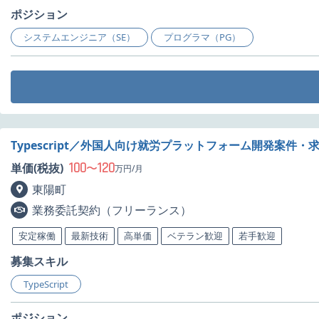
ポジション
システムエンジニア（SE）
プログラマ（PG）
Typescript／外国人向け就労プラットフォーム開発案件・
100
120
単価(税抜)
〜
万円/月
東陽町
業務委託契約（フリーランス）
安定稼働
最新技術
高単価
ベテラン歓迎
若手歓迎
募集スキル
TypeScript
ポジション