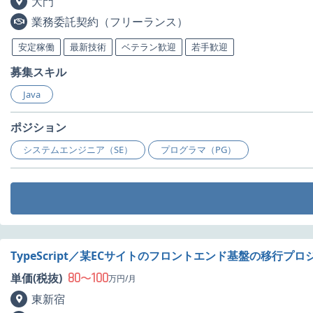
大門
業務委託契約（フリーランス）
安定稼働
最新技術
ベテラン歓迎
若手歓迎
募集スキル
Java
ポジション
システムエンジニア（SE）
プログラマ（PG）
TypeScript／某ECサイトのフロントエンド基盤の移行プ
80
100
単価(税抜)
〜
万円/月
東新宿