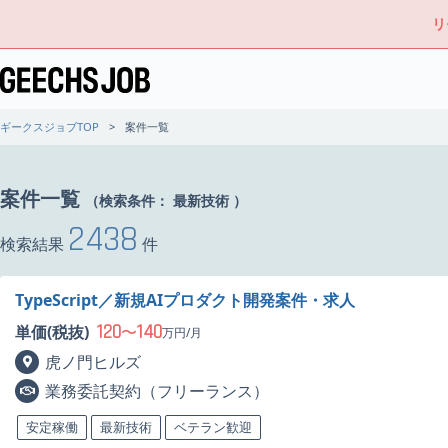
リ
ギークスジョブTOP
案件一覧
案件一覧
（検索条件：
最新技術
）
2438
検索結果
件
TypeScript／新規AIプロダクト開発案件・求人
120
140
単価(税抜)
〜
万円/月
虎ノ門ヒルズ
業務委託契約（フリーランス）
安定稼働
最新技術
ベテラン歓迎