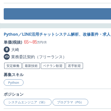
Python／LINE活用チャットシステム解析、改修案件・求人
65
85
単価(税抜)
〜
万円/月
大崎
業務委託契約（フリーランス）
安定稼働
最新技術
ベテラン歓迎
若手歓迎
募集スキル
Python
ポジション
システムエンジニア（SE）
プログラマ（PG）