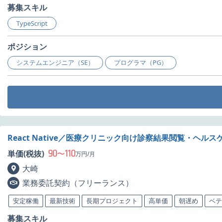
募集スキル
TypeScript
ポジション
システムエンジニア（SE）
プログラマ（PG）
React Native／医療クリニック向け診察結果閲覧・ヘ
90
110
単価(税抜)
〜
万円/月
大崎
業務委託契約（フリーランス）
安定稼働
最新技術
長期プロジェクト
高単価
朝遅め
ベテ
募集スキル