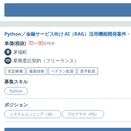
Python／金融サービス向け AI（RAG）活用機能開発案件
70
90
単価(税抜)
〜
万円/月
茅場町
業務委託契約（フリーランス）
安定稼働
最新技術
ベテラン歓迎
若手歓迎
募集スキル
Python
ポジション
システムエンジニア（SE）
プログラマ（PG）