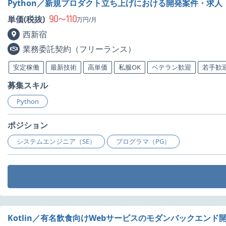
Python／新規プロダクト立ち上げにおける開発案件・求人
90
110
単価(税抜)
〜
万円/月
西新宿
業務委託契約（フリーランス）
安定稼働
最新技術
高単価
私服OK
ベテラン歓迎
若手歓
募集スキル
Python
ポジション
システムエンジニア（SE）
プログラマ（PG）
Kotlin／有名飲食向けWebサービスのモダンバックエンド