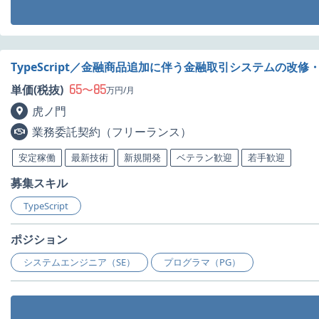
TypeScript／金融商品追加に伴う金融取引システムの改
65
85
単価(税抜)
〜
万円/月
虎ノ門
業務委託契約（フリーランス）
安定稼働
最新技術
新規開発
ベテラン歓迎
若手歓迎
募集スキル
TypeScript
ポジション
システムエンジニア（SE）
プログラマ（PG）