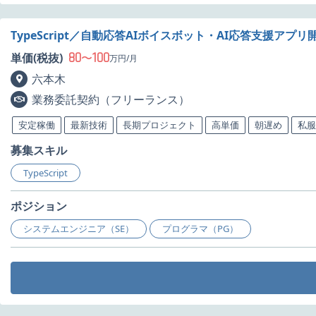
TypeScript／自動応答AIボイスボット・AI応答支援アプ
80
100
単価(税抜)
〜
万円/月
六本木
業務委託契約（フリーランス）
安定稼働
最新技術
長期プロジェクト
高単価
朝遅め
私服
募集スキル
TypeScript
ポジション
システムエンジニア（SE）
プログラマ（PG）