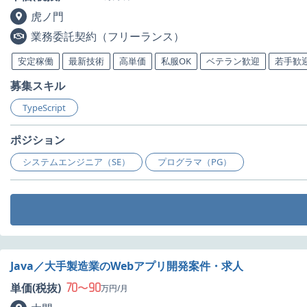
虎ノ門
業務委託契約（フリーランス）
安定稼働
最新技術
高単価
私服OK
ベテラン歓迎
若手歓
募集スキル
TypeScript
ポジション
システムエンジニア（SE）
プログラマ（PG）
Java／大手製造業のWebアプリ開発案件・求人
70
90
単価(税抜)
〜
万円/月