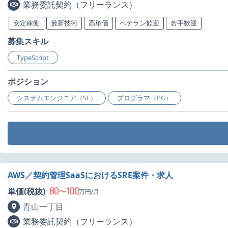
業務委託契約（フリーランス）
安定稼働
最新技術
高単価
ベテラン歓迎
若手歓迎
募集スキル
TypeScript
ポジション
システムエンジニア（SE）
プログラマ（PG）
AWS／契約管理SaaSにおけるSRE案件・求人
80
100
単価(税抜)
〜
万円/月
青山一丁目
業務委託契約（フリーランス）