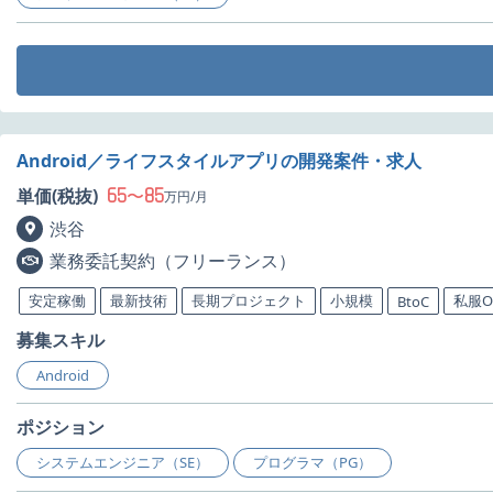
Android／ライフスタイルアプリの開発案件・求人
65
85
単価(税抜)
〜
万円/月
渋谷
業務委託契約（フリーランス）
安定稼働
最新技術
長期プロジェクト
小規模
私服O
BtoC
募集スキル
Android
ポジション
システムエンジニア（SE）
プログラマ（PG）