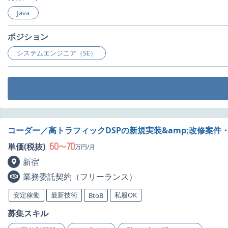
Java
ポジション
システムエンジニア（SE）
コーダー／高トラフィックDSPの新規実装&amp;改修案件
60
70
単価(税抜)
〜
万円/月
新宿
業務委託契約（フリーランス）
安定稼働
最新技術
私服OK
BtoB
募集スキル