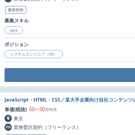
最新技術
募集スキル
Java
ポジション
システムエンジニア（SE）
JavaScript・HTML・CSS／某大手企業向け自社コンテン
60
90
単価(税抜)
〜
万円/月
東京
業務委託契約（フリーランス）