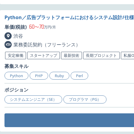
Python／広告プラットフォームにおけるシステム設計/仕
60
70
単価(税抜)
〜
万円/月
渋谷
業務委託契約（フリーランス）
安定稼働
スタートアップ
最新技術
長期プロジェクト
私服O
募集スキル
Python
PHP
Ruby
Perl
ポジション
システムエンジニア（SE）
プログラマ（PG）