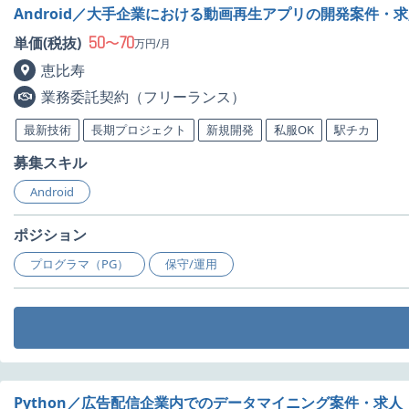
Android／大手企業における動画再生アプリの開発案件・
50
70
単価(税抜)
〜
万円/月
恵比寿
業務委託契約（フリーランス）
最新技術
長期プロジェクト
新規開発
私服OK
駅チカ
募集スキル
Android
ポジション
プログラマ（PG）
保守/運用
Python／広告配信企業内でのデータマイニング案件・求人