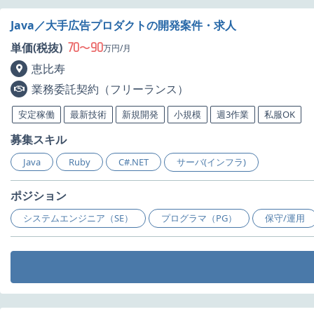
Java／大手広告プロダクトの開発案件・求人
70
90
単価(税抜)
〜
万円/月
恵比寿
業務委託契約（フリーランス）
安定稼働
最新技術
新規開発
小規模
週3作業
私服OK
募集スキル
Java
Ruby
C#.NET
サーバ(インフラ)
ポジション
システムエンジニア（SE）
プログラマ（PG）
保守/運用