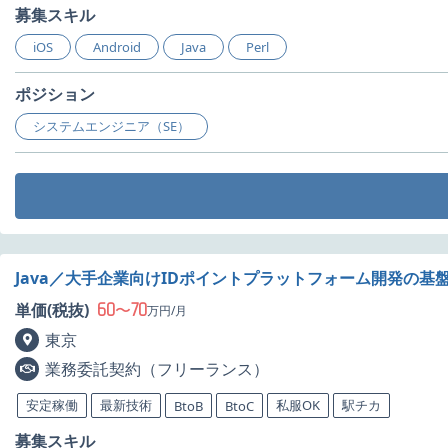
募集スキル
iOS
Android
Java
Perl
ポジション
システムエンジニア（SE）
Java／大手企業向けIDポイントプラットフォーム開発の基
60
70
単価(税抜)
〜
万円/月
東京
業務委託契約（フリーランス）
安定稼働
最新技術
私服OK
駅チカ
BtoB
BtoC
募集スキル