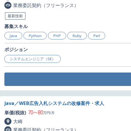
業務委託契約（フリーランス）
最新技術
募集スキル
Java
Python
PHP
Ruby
Perl
ポジション
システムエンジニア（SE）
Java／WEB広告入札システムの改修案件・求人
70
80
単価(税抜)
〜
万円/月
大崎
業務委託契約（フリーランス）