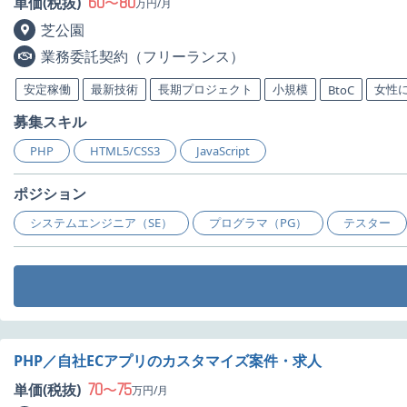
60
80
単価(税抜)
〜
万円/月
芝公園
業務委託契約（フリーランス）
安定稼働
最新技術
長期プロジェクト
小規模
女性
BtoC
募集スキル
PHP
HTML5/CSS3
JavaScript
ポジション
システムエンジニア（SE）
プログラマ（PG）
テスター
PHP／自社ECアプリのカスタマイズ案件・求人
70
75
単価(税抜)
〜
万円/月