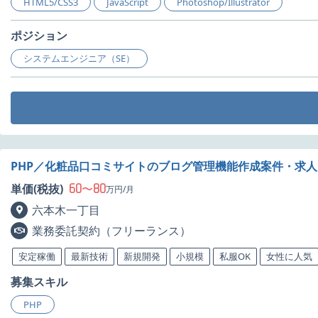
HTML5/CSS3
JavaScript
Photoshop/Illustrator
ポジション
システムエンジニア（SE）
PHP／化粧品口コミサイトのブログ管理機能作成案件・求人
60
80
単価(税抜)
〜
万円/月
六本木一丁目
業務委託契約（フリーランス）
安定稼働
最新技術
新規開発
小規模
私服OK
女性に人気
募集スキル
PHP