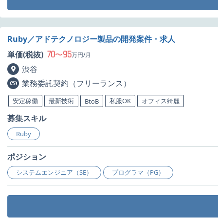
Ruby／アドテクノロジー製品の開発案件・求人
70
95
単価(税抜)
〜
万円/月
渋谷
業務委託契約（フリーランス）
安定稼働
最新技術
私服OK
オフィス綺麗
BtoB
募集スキル
Ruby
ポジション
システムエンジニア（SE）
プログラマ（PG）