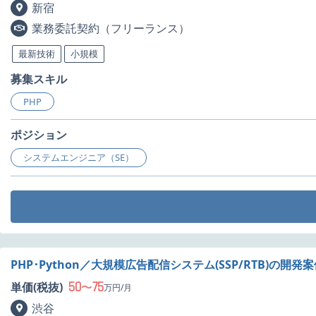
新宿
業務委託契約（フリーランス）
最新技術
小規模
募集スキル
PHP
ポジション
システムエンジニア（SE）
PHP･Python／大規模広告配信システム(SSP/RTB)の開発
50
75
単価(税抜)
〜
万円/月
渋谷