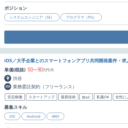
ポジション
システムエンジニア（SE）
プログラマ（PG）
iOS／大手企業とのスマートフォンアプリ共同開発案件・求
50
90
単価(税抜)
〜
万円/月
渋谷
業務委託契約（フリーランス）
安定稼働
スタートアップ
最新技術
私服OK
女性に
BtoC
募集スキル
iOS
Android
AWS