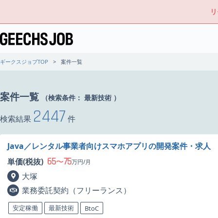
リ
ギークスジョブTOP
案件一覧
案件一覧
（検索条件：
最新技術
）
2447
検索結果
件
Java／レンタル事業者向けスマホアプリの開発案件・求人
65
75
単価(税抜)
〜
万円/月
大塚
業務委託契約（フリーランス）
安定稼働
最新技術
BtoC