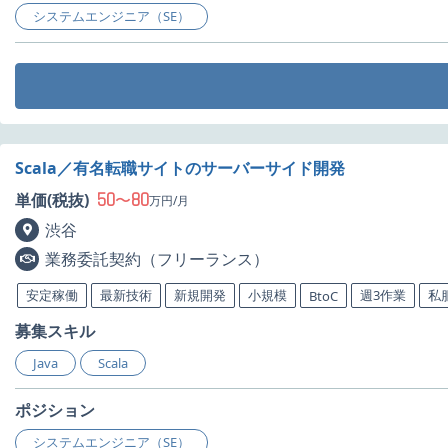
システムエンジニア（SE）
Scala／有名転職サイトのサーバーサイド開発
50
80
単価(税抜)
〜
万円/月
渋谷
業務委託契約（フリーランス）
安定稼働
最新技術
新規開発
小規模
週3作業
私
BtoC
募集スキル
Java
Scala
ポジション
システムエンジニア（SE）