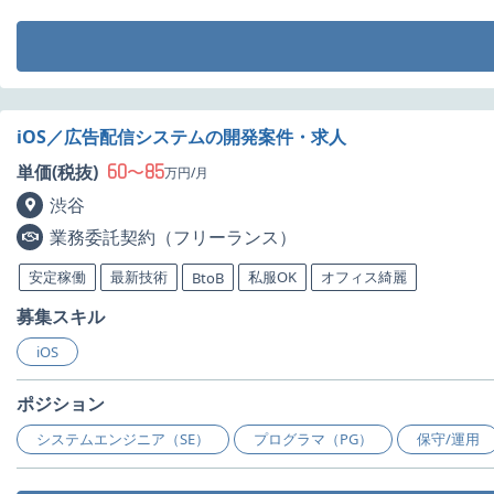
iOS／広告配信システムの開発案件・求人
60
85
単価(税抜)
〜
万円/月
渋谷
業務委託契約（フリーランス）
安定稼働
最新技術
私服OK
オフィス綺麗
BtoB
募集スキル
iOS
ポジション
システムエンジニア（SE）
プログラマ（PG）
保守/運用