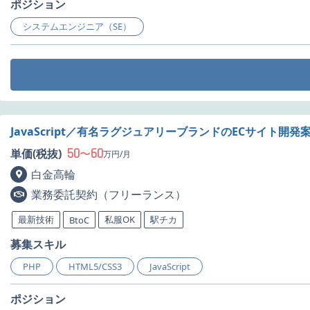
ポジション
システムエンジニア（SE）
JavaScript／有名ラグジュアリーブランドのECサイト開発
50
60
単価(税抜)
〜
万円/月
白金高輪
業務委託契約（フリーランス）
最新技術
私服OK
駅チカ
BtoC
募集スキル
PHP
HTML5/CSS3
JavaScript
ポジション