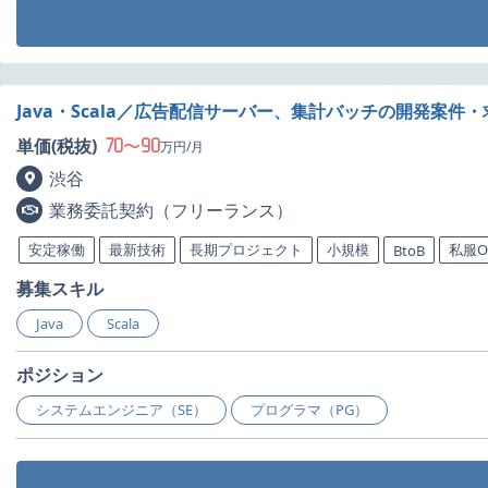
Java・Scala／広告配信サーバー、集計バッチの開発案件・
70
90
単価(税抜)
〜
万円/月
渋谷
業務委託契約（フリーランス）
安定稼働
最新技術
長期プロジェクト
小規模
私服O
BtoB
募集スキル
Java
Scala
ポジション
システムエンジニア（SE）
プログラマ（PG）