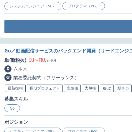
システムエンジニア（SE）
プログラマ（PG）
Go／動画配信サービスのバックエンド開発（リードエンジ
90
110
単価(税抜)
〜
万円/月
六本木
業務委託契約（フリーランス）
最新技術
長期プロジェクト
高単価
大規模
駅チカ
BtoC
募集スキル
Go
ポジション
システムエンジニア（SE）
プログラマ（PG）