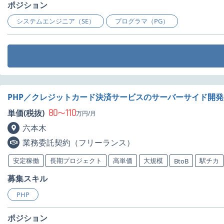
ポジション
システムエンジニア（SE）
プログラマ（PG）
PHP／クレジットカード決済サービスのサーバーサイド開
80
110
単価(税抜)
〜
万円/月
六本木
業務委託契約（フリーランス）
安定稼働
長期プロジェクト
高単価
大規模
駅チカ
BtoB
募集スキル
PHP
ポジション