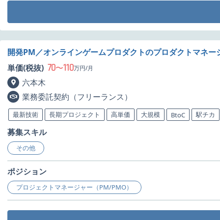
開発PM／オンラインゲームプロダクトのプロダクトマネー
70
110
単価(税抜)
〜
万円/月
六本木
業務委託契約（フリーランス）
最新技術
長期プロジェクト
高単価
大規模
駅チカ
BtoC
募集スキル
その他
ポジション
プロジェクトマネージャー（PM/PMO）