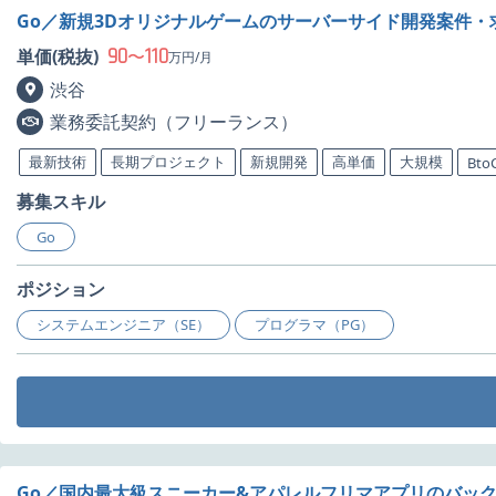
Go／新規3Dオリジナルゲームのサーバーサイド開発案件・
90
110
単価(税抜)
〜
万円/月
渋谷
業務委託契約（フリーランス）
最新技術
長期プロジェクト
新規開発
高単価
大規模
Bto
募集スキル
Go
ポジション
システムエンジニア（SE）
プログラマ（PG）
Go／国内最大級スニーカー&アパレルフリマアプリのバッ