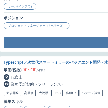
サーバ(インフラ)
ポジション
プロジェクトマネージャー（PM/PMO）
Typescript／次世代スマートミラーのバックエンド開発・
70
110
単価(税抜)
〜
万円/月
代官山
業務委託契約（フリーランス）
新規開発
高単価
大規模
私服OK
ベテラン歓迎
BtoB
募集スキル