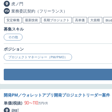
虎ノ門
業務委託契約（フリーランス）
安定稼働
最新技術
長期プロジェクト
高単価
大規模
Bto
募集スキル
その他
ポジション
プロジェクトマネージャー（PM/PMO）
開発PM／ウォレットアプリ開発プロジェクトリーダー案件
90
110
単価(税抜)
〜
万円/月
麹町