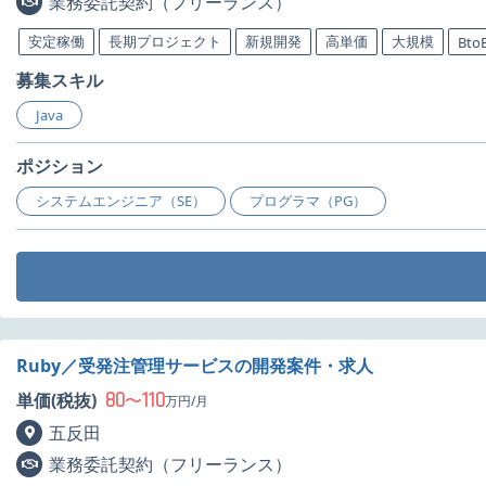
業務委託契約（フリーランス）
安定稼働
長期プロジェクト
新規開発
高単価
大規模
Bto
募集スキル
Java
ポジション
システムエンジニア（SE）
プログラマ（PG）
Ruby／受発注管理サービスの開発案件・求人
80
110
単価(税抜)
〜
万円/月
五反田
業務委託契約（フリーランス）