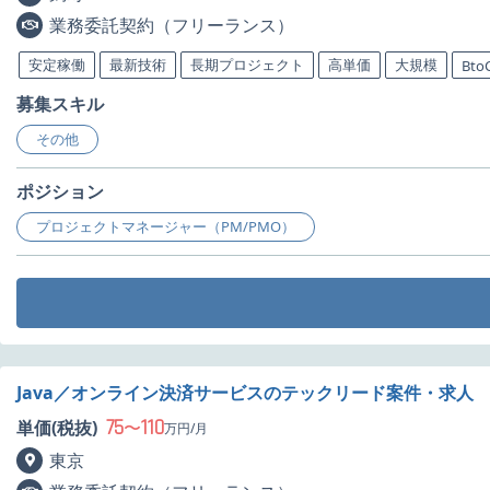
業務委託契約（フリーランス）
安定稼働
最新技術
長期プロジェクト
高単価
大規模
Bto
募集スキル
その他
ポジション
プロジェクトマネージャー（PM/PMO）
Java／オンライン決済サービスのテックリード案件・求人
75
110
単価(税抜)
〜
万円/月
東京