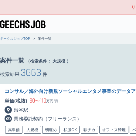
リ
ギークスジョブTOP
案件一覧
案件一覧
（検索条件：
大規模
）
3663
検索結果
件
コンサル／海外向け新規ソーシャルエンタメ事業のデータア
90
110
単価(税抜)
〜
万円/月
渋谷駅
業務委託契約（フリーランス）
高単価
大規模
朝遅め
私服OK
駅チカ
オフィス綺麗