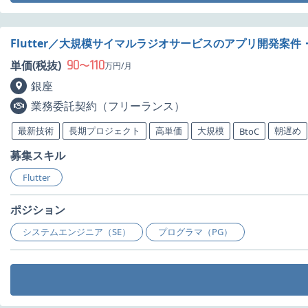
Flutter／大規模サイマルラジオサービスのアプリ開発案件
90
110
単価(税抜)
〜
万円/月
銀座
業務委託契約（フリーランス）
最新技術
長期プロジェクト
高単価
大規模
朝遅め
BtoC
募集スキル
Flutter
ポジション
システムエンジニア（SE）
プログラマ（PG）