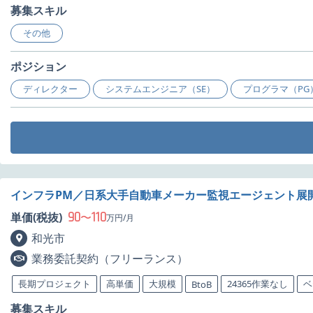
募集スキル
その他
ポジション
ディレクター
システムエンジニア（SE）
プログラマ（PG
インフラPM／日系大手自動車メーカー監視エージェント展
90
110
単価(税抜)
〜
万円/月
和光市
業務委託契約（フリーランス）
長期プロジェクト
高単価
大規模
24365作業なし
ベ
BtoB
募集スキル