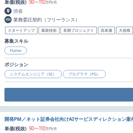
90
110
単価(税抜)
〜
万円/月
渋谷
業務委託契約（フリーランス）
スタートアップ
最新技術
長期プロジェクト
高単価
大規模
募集スキル
Flutter
ポジション
システムエンジニア（SE）
プログラマ（PG）
開発PM／ネット証券会社向けAIサービスディレクション案
90
110
単価(税抜)
〜
万円/月