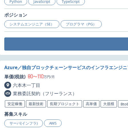
Python
JavaScript
TypeScript
ポジション
システムエンジニア（SE）
プログラマ（PG）
Azure／独自ブロックチェーンサービスのインフラエンジ
80
110
単価(税抜)
〜
万円/月
六本木一丁目
業務委託契約（フリーランス）
安定稼働
最新技術
長期プロジェクト
高単価
大規模
Bto
募集スキル
サーバ(インフラ)
AWS