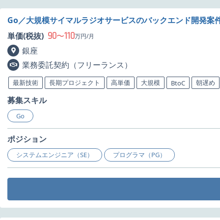
Go／大規模サイマルラジオサービスのバックエンド開発案
90
110
単価(税抜)
〜
万円/月
銀座
業務委託契約（フリーランス）
最新技術
長期プロジェクト
高単価
大規模
朝遅め
BtoC
募集スキル
Go
ポジション
システムエンジニア（SE）
プログラマ（PG）