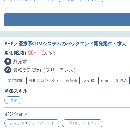
PHP／医療系CRMシステムのバックエンド開発案件・求人
90
110
単価(税抜)
〜
万円/月
外苑前
業務委託契約（フリーランス）
安定稼働
長期プロジェクト
高単価
大規模
朝遅め
BtoB
募集スキル
PHP
ポジション
システムエンジニア（SE）
プログラマ（PG）