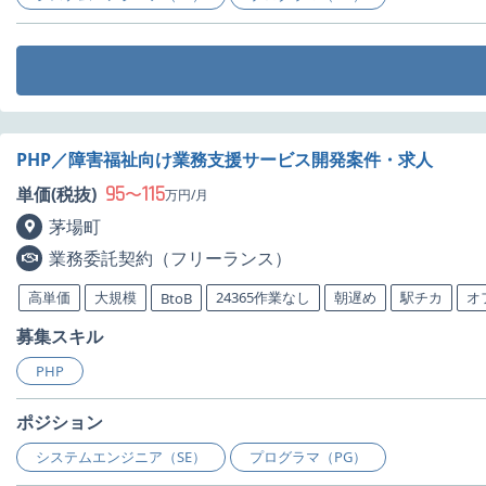
PHP／障害福祉向け業務支援サービス開発案件・求人
95
115
単価(税抜)
〜
万円/月
茅場町
業務委託契約（フリーランス）
高単価
大規模
24365作業なし
朝遅め
駅チカ
オ
BtoB
募集スキル
PHP
ポジション
システムエンジニア（SE）
プログラマ（PG）