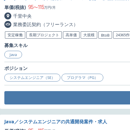
95
115
単価(税抜)
〜
万円/月
千里中央
業務委託契約（フリーランス）
安定稼働
長期プロジェクト
高単価
大規模
24365
BtoB
募集スキル
Java
ポジション
システムエンジニア（SE）
プログラマ（PG）
Java／システムエンジニアの共通開発案件・求人