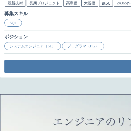
最新技術
長期プロジェクト
高単価
大規模
24365
BtoC
募集スキル
SQL
ポジション
システムエンジニア（SE）
プログラマ（PG）