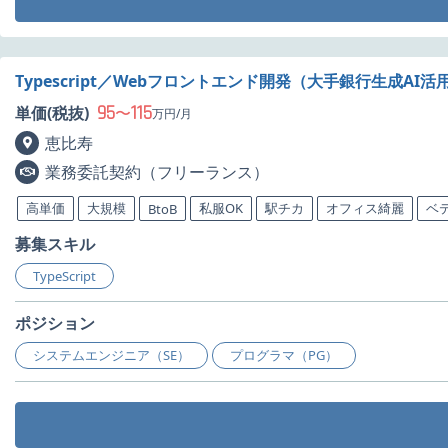
Typescript／Webフロントエンド開発（大手銀行生成AI
95
115
単価(税抜)
〜
万円/月
恵比寿
業務委託契約（フリーランス）
高単価
大規模
私服OK
駅チカ
オフィス綺麗
ベ
BtoB
募集スキル
TypeScript
ポジション
システムエンジニア（SE）
プログラマ（PG）