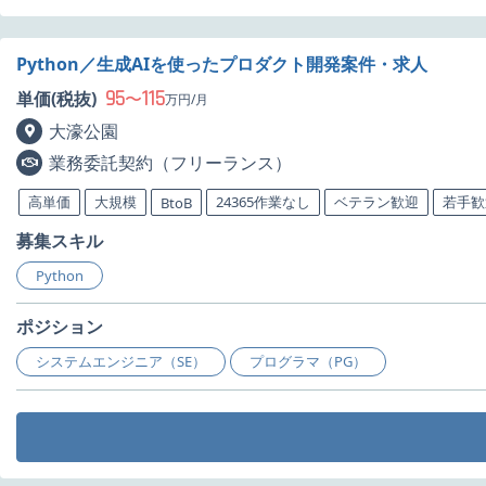
Python／生成AIを使ったプロダクト開発案件・求人
95
115
単価(税抜)
〜
万円/月
大濠公園
業務委託契約（フリーランス）
高単価
大規模
24365作業なし
ベテラン歓迎
若手歓
BtoB
募集スキル
Python
ポジション
システムエンジニア（SE）
プログラマ（PG）