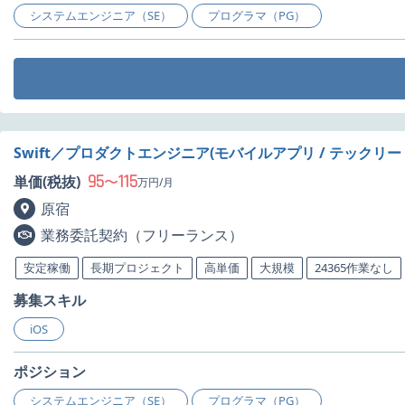
システムエンジニア（SE）
プログラマ（PG）
Swift／プロダクトエンジニア(モバイルアプリ / テックリ
95
115
単価(税抜)
〜
万円/月
原宿
業務委託契約（フリーランス）
安定稼働
長期プロジェクト
高単価
大規模
24365作業なし
募集スキル
iOS
ポジション
システムエンジニア（SE）
プログラマ（PG）