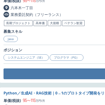
95
115
単価(税抜)
〜
万円/月
六本木一丁目
業務委託契約（フリーランス）
長期プロジェクト
高単価
大規模
ベテラン歓迎
募集スキル
Java
ポジション
システムエンジニア（SE）
プログラマ（PG）
Python／生成AI・RAG技術｜0→1のプロトタイプ開発
95
115
単価(税抜)
〜
万円/月