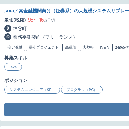
Java／某金融機関向け（証券系）の大規模システムリプレ
95
115
単価(税抜)
〜
万円/月
神谷町
業務委託契約（フリーランス）
安定稼働
長期プロジェクト
高単価
大規模
24365
BtoB
募集スキル
Java
ポジション
システムエンジニア（SE）
プログラマ（PG）