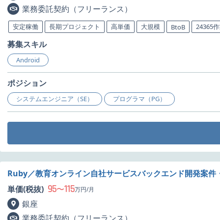
業務委託契約（フリーランス）
安定稼働
長期プロジェクト
高単価
大規模
24365
BtoB
募集スキル
Android
ポジション
システムエンジニア（SE）
プログラマ（PG）
Ruby／教育オンライン自社サービスバックエンド開発案件
95
115
単価(税抜)
〜
万円/月
銀座
業務委託契約（フリーランス）