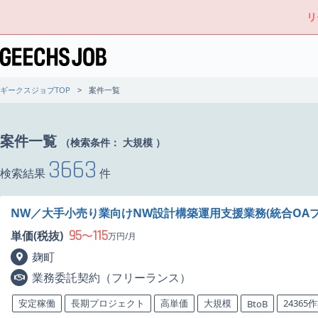
リ
ギークスジョブTOP
案件一覧
案件一覧
（検索条件：
大規模
）
3663
検索結果
件
NW／大手小売り業向けNW設計構築運用支援業務(統合OA
95
115
単価(税抜)
〜
万円/月
麹町
業務委託契約（フリーランス）
安定稼働
長期プロジェクト
高単価
大規模
24365
BtoB