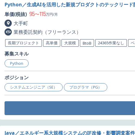
Python／生成AIを活用した新規プロダクトのテックリー
95
115
単価(税抜)
〜
万円/月
大手町
業務委託契約（フリーランス）
長期プロジェクト
高単価
大規模
24365作業なし
ベ
BtoB
募集スキル
Python
ポジション
システムエンジニア（SE）
プログラマ（PG）
Java／エネルギー系大規模システムのIF改修・影響調査案