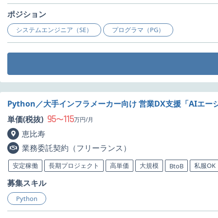
ポジション
システムエンジニア（SE）
プログラマ（PG）
Python／大手インフラメーカー向け 営業DX支援「AIエ
95
115
単価(税抜)
〜
万円/月
恵比寿
業務委託契約（フリーランス）
安定稼働
長期プロジェクト
高単価
大規模
私服OK
BtoB
募集スキル
Python