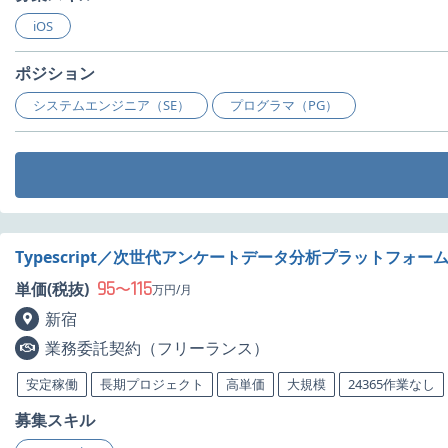
iOS
ポジション
システムエンジニア（SE）
プログラマ（PG）
Typescript／次世代アンケートデータ分析プラットフォ
95
115
単価(税抜)
〜
万円/月
新宿
業務委託契約（フリーランス）
安定稼働
長期プロジェクト
高単価
大規模
24365作業なし
募集スキル