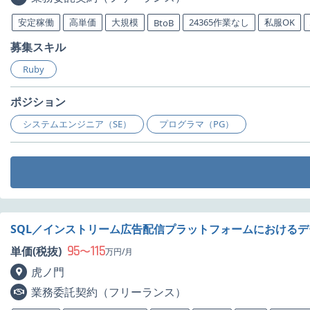
安定稼働
高単価
大規模
24365作業なし
私服OK
BtoB
募集スキル
Ruby
ポジション
システムエンジニア（SE）
プログラマ（PG）
SQL／インストリーム広告配信プラットフォームにおけるデ
95
115
単価(税抜)
〜
万円/月
虎ノ門
業務委託契約（フリーランス）