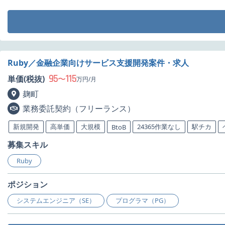
Ruby／金融企業向けサービス支援開発案件・求人
95
115
単価(税抜)
〜
万円/月
麹町
業務委託契約（フリーランス）
新規開発
高単価
大規模
24365作業なし
駅チカ
BtoB
募集スキル
Ruby
ポジション
システムエンジニア（SE）
プログラマ（PG）