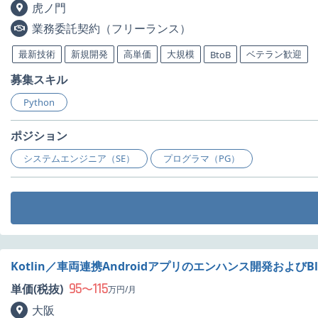
虎ノ門
業務委託契約（フリーランス）
最新技術
新規開発
高単価
大規模
ベテラン歓迎
BtoB
募集スキル
Python
ポジション
システムエンジニア（SE）
プログラマ（PG）
Kotlin／車両連携Androidアプリのエンハンス開発およびB
95
115
単価(税抜)
〜
万円/月
大阪