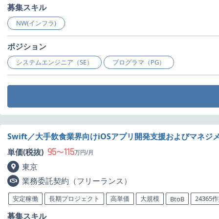
募集スキル
NW(インフラ)
ポジション
システムエンジニア（SE）
プログラマ（PG）
Swift／大手飲食業界向けiOSアプリ開発支援およびマネジ
95
115
単価(税抜)
〜
万円/月
東京
業務委託契約（フリーランス）
安定稼働
長期プロジェクト
高単価
大規模
24365
BtoB
募集スキル