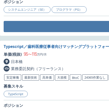
ポジション
システムエンジニア（SE）
プログラマ（PG）
Typescript／歯科医療従事者向けマッチングプラットフ
95
115
単価(税抜)
〜
万円/月
日本橋
業務委託契約（フリーランス）
安定稼働
最新技術
高単価
大規模
24365作業なし
BtoC
募集スキル
TypeScript
ポジション