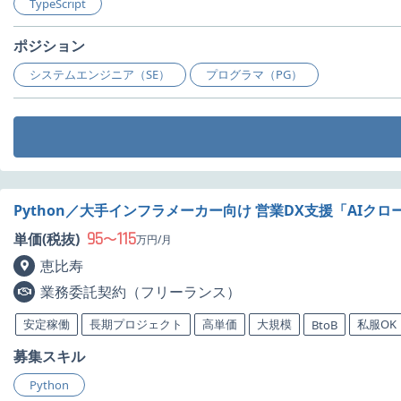
TypeScript
ポジション
システムエンジニア（SE）
プログラマ（PG）
Python／大手インフラメーカー向け 営業DX支援「AIク
95
115
単価(税抜)
〜
万円/月
恵比寿
業務委託契約（フリーランス）
安定稼働
長期プロジェクト
高単価
大規模
私服OK
BtoB
募集スキル
Python