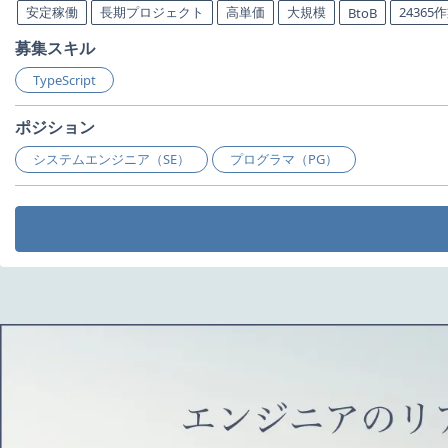
安定稼働
長期プロジェクト
高単価
大規模
24365
BtoB
募集スキル
TypeScript
ポジション
システムエンジニア（SE）
プログラマ（PG）