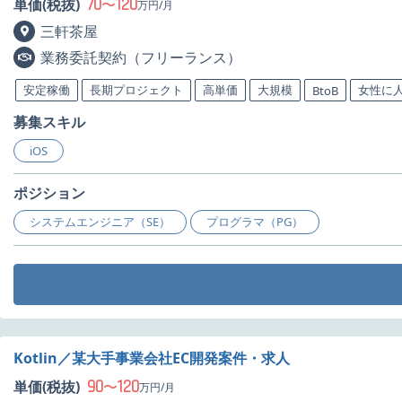
70
120
単価(税抜)
〜
万円/月
三軒茶屋
業務委託契約（フリーランス）
安定稼働
長期プロジェクト
高単価
大規模
女性に
BtoB
募集スキル
iOS
ポジション
システムエンジニア（SE）
プログラマ（PG）
Kotlin／某大手事業会社EC開発案件・求人
90
120
単価(税抜)
〜
万円/月