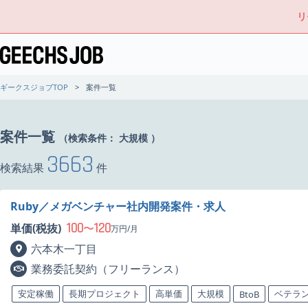
リ
ギークスジョブTOP
案件一覧
案件一覧
（検索条件：
大規模
）
3663
検索結果
件
Ruby／メガベンチャー社内開発案件・求人
100
120
単価(税抜)
〜
万円/月
六本木一丁目
業務委託契約（フリーランス）
安定稼働
長期プロジェクト
高単価
大規模
ベテラ
BtoB