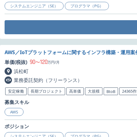
システムエンジニア（SE）
プログラマ（PG）
AWS／IoTプラットフォームに関するインフラ構築・運用案
90
120
単価(税抜)
〜
万円/月
浜松町
業務委託契約（フリーランス）
安定稼働
長期プロジェクト
高単価
大規模
24365
BtoB
募集スキル
AWS
ポジション
システムエンジニア（SE）
プログラマ（PG）