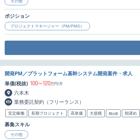
その他
ポジション
プロジェクトマネージャー（PM/PMO）
開発PM／プラットフォーム基幹システム開発案件・求人
100
120
単価(税抜)
〜
万円/月
六本木
業務委託契約（フリーランス）
安定稼働
長期プロジェクト
高単価
大規模
朝遅め
BtoB
募集スキル
その他