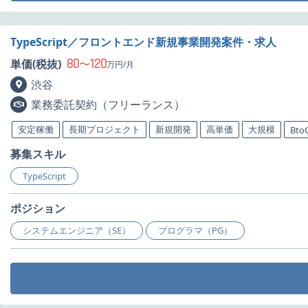
TypeScript／フロントエンド新規事業開発案件・求人
80
120
単価(税抜)
〜
万円/月
渋谷
業務委託契約（フリーランス）
安定稼働
長期プロジェクト
新規開発
高単価
大規模
Bto
募集スキル
TypeScript
ポジション
システムエンジニア（SE）
プログラマ（PG）