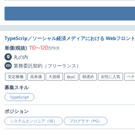
TypeScrip／ソーシャル経済メディアにおける Webフロ
110
120
単価(税抜)
〜
万円/月
丸の内
業務委託契約（フリーランス）
安定稼働
高単価
大規模
朝遅め
女性に人気
ベテ
BtoC
募集スキル
TypeScript
ポジション
システムエンジニア（SE）
プログラマ（PG）