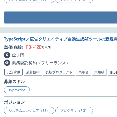
TypeScript／広告クリエイティブ自動生成AIツールの新
110
120
単価(税抜)
〜
万円/月
虎ノ門
業務委託契約（フリーランス）
安定稼働
最新技術
長期プロジェクト
高単価
大規模
Bto
募集スキル
TypeScript
ポジション
システムエンジニア（SE）
プログラマ（PG）