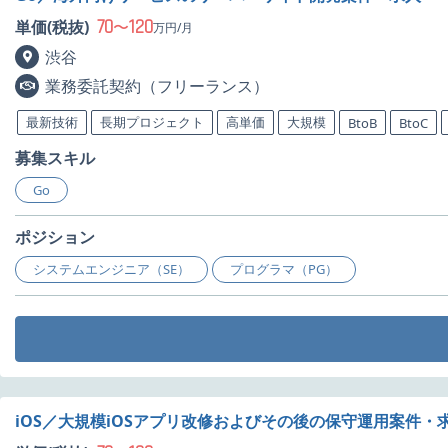
70
120
単価(税抜)
〜
万円/月
渋谷
業務委託契約（フリーランス）
最新技術
長期プロジェクト
高単価
大規模
BtoB
BtoC
募集スキル
Go
ポジション
システムエンジニア（SE）
プログラマ（PG）
iOS／大規模iOSアプリ改修およびその後の保守運用案件・