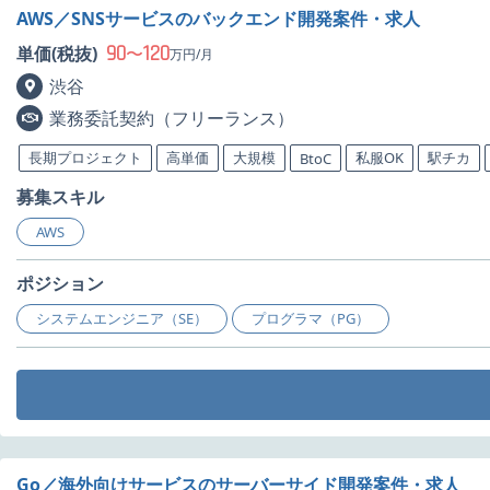
AWS／SNSサービスのバックエンド開発案件・求人
90
120
単価(税抜)
〜
万円/月
渋谷
業務委託契約（フリーランス）
長期プロジェクト
高単価
大規模
私服OK
駅チカ
BtoC
募集スキル
AWS
ポジション
システムエンジニア（SE）
プログラマ（PG）
Go／海外向けサービスのサーバーサイド開発案件・求人