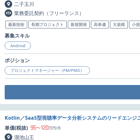
二子玉川
業務委託契約（フリーランス）
最新技術
長期プロジェクト
新規開発
高単価
大規模
小規
募集スキル
Android
ポジション
プロジェクトマネージャー（PM/PMO）
Kotlin／SaaS型視聴率データ分析システムのリードエン
95
120
単価(税抜)
〜
万円/月
溜池山王