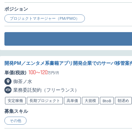
ポジション
プロジェクトマネージャー（PM/PMO）
開発PM／エンタメ系書籍アプリ開発企業でのサーバ移管案
100
120
単価(税抜)
〜
万円/月
御茶ノ水
業務委託契約（フリーランス）
安定稼働
長期プロジェクト
高単価
大規模
朝遅め
BtoB
募集スキル
その他