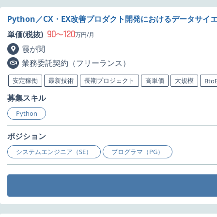
Python／CX・EX改善プロダクト開発におけるデータサ
90
120
単価(税抜)
〜
万円/月
霞が関
業務委託契約（フリーランス）
安定稼働
最新技術
長期プロジェクト
高単価
大規模
Bto
募集スキル
Python
ポジション
システムエンジニア（SE）
プログラマ（PG）