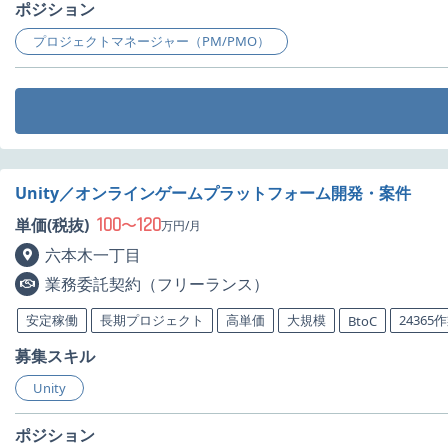
ポジション
プロジェクトマネージャー（PM/PMO）
Unity／オンラインゲームプラットフォーム開発・案件
100
120
単価(税抜)
〜
万円/月
六本木一丁目
業務委託契約（フリーランス）
安定稼働
長期プロジェクト
高単価
大規模
24365
BtoC
募集スキル
Unity
ポジション