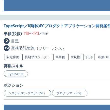
TypeScript／印刷のECプロダクトアプリケーション開発案
110
120
単価(税抜)
〜
万円/月
目黒
業務委託契約（フリーランス）
安定稼働
長期プロジェクト
高単価
大規模
私服OK
BtoB
募集スキル
TypeScript
ポジション
システムエンジニア（SE）
プログラマ（PG）