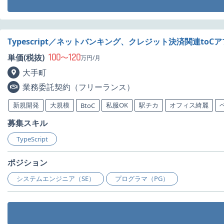
Typescript／ネットバンキング、クレジット決済関連to
100
120
単価(税抜)
〜
万円/月
大手町
業務委託契約（フリーランス）
新規開発
大規模
私服OK
駅チカ
オフィス綺麗
BtoC
募集スキル
TypeScript
ポジション
システムエンジニア（SE）
プログラマ（PG）