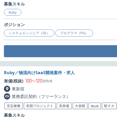
募集スキル
Ruby
ポジション
システムエンジニア（SE）
プログラマ（PG）
Ruby／物流向けSaaS開発案件・求人
100
120
単価(税抜)
〜
万円/月
東新宿
業務委託契約（フリーランス）
安定稼働
長期プロジェクト
高単価
大規模
駅チカ
BtoB
募集スキル