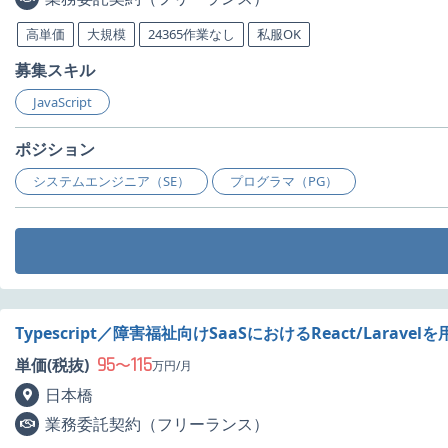
高単価
大規模
24365作業なし
私服OK
募集スキル
JavaScript
ポジション
システムエンジニア（SE）
プログラマ（PG）
Typescript／障害福祉向けSaaSにおけるReact/Lara
95
115
単価(税抜)
〜
万円/月
日本橋
業務委託契約（フリーランス）