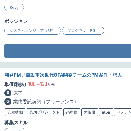
Ruby
ポジション
システムエンジニア（SE）
プログラマ（PG）
開発PM／自動車次世代OTA開発チームのPM案件・求人
100
120
単価(税抜)
〜
万円/月
原宿
業務委託契約（フリーランス）
安定稼働
長期プロジェクト
高単価
大規模
ベテラ
BtoB
募集スキル