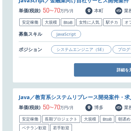
JavaScript／金融業向け自社サービス開発案
50
70
単価(税抜)
〜
本町
業
万円/月
安定稼働
大規模
女性に人気
駅チカ
オ
BtoB
募集スキル
JavaScript
ポジション
システムエンジニア（SE）
プログ
詳細を
Java／教育系システムリプレース開発案件・求
50
70
単価(税抜)
〜
博多
業
万円/月
安定稼働
長期プロジェクト
大規模
朝遅め
BtoB
ベテラン歓迎
若手歓迎