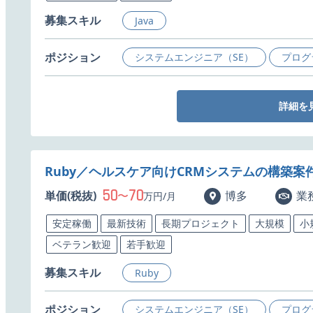
募集スキル
Java
ポジション
システムエンジニア（SE）
プログ
詳細を
Ruby／ヘルスケア向けCRMシステムの構築案
50
70
単価(税抜)
〜
博多
業
万円/月
安定稼働
最新技術
長期プロジェクト
大規模
小
ベテラン歓迎
若手歓迎
募集スキル
Ruby
ポジション
システムエンジニア（SE）
プログ