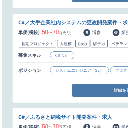
C#／大手企業社内システムの更改開発案件・求
50
70
単価(税抜)
〜
博多
業
万円/月
長期プロジェクト
大規模
駅チカ
ベテラン
BtoB
募集スキル
C#.NET
ポジション
システムエンジニア（SE）
プログ
詳細を
C#／ふるさと納税サイト開発案件・求人
50
70
単価(税抜)
〜
渋谷
業
万円/月