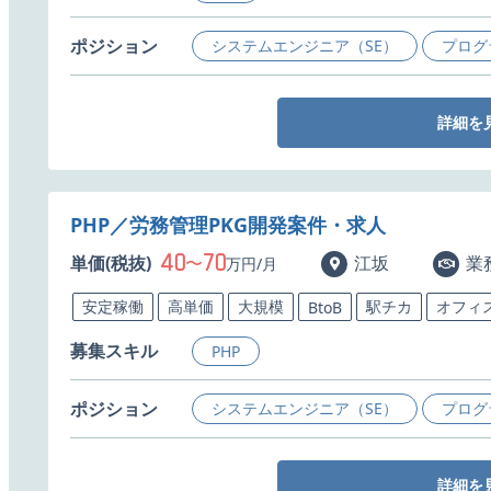
ポジション
システムエンジニア（SE）
プログ
詳細を
PHP／労務管理PKG開発案件・求人
40
70
単価(税抜)
〜
江坂
業
万円/月
安定稼働
高単価
大規模
駅チカ
オフィ
BtoB
募集スキル
PHP
ポジション
システムエンジニア（SE）
プログ
詳細を