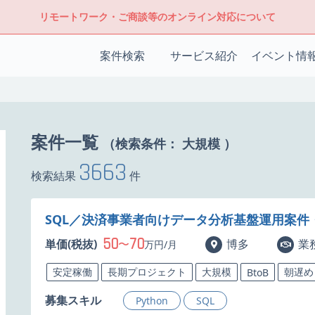
リモートワーク・ご商談等のオンライン対応について
案件検索
サービス紹介
イベント情
案件一覧
（検索条件：
大規模
）
3663
検索結果
件
SQL／決済事業者向けデータ分析基盤運用案件
50
70
単価(税抜)
〜
博多
業
万円/月
安定稼働
長期プロジェクト
大規模
朝遅め
BtoB
募集スキル
Python
SQL