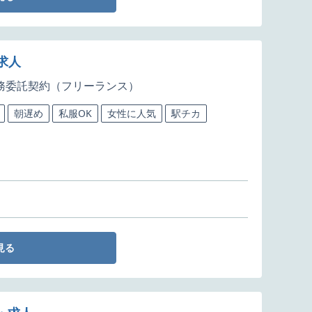
求人
務委託契約（フリーランス）
朝遅め
私服OK
女性に人気
駅チカ
見る