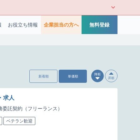
報
お役立ち情報
企業担当の方へ
無料登録
降順
新着順
単価順
昇順
・求人
務委託契約（フリーランス）
ベテラン歓迎