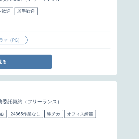
ン歓迎
若手歓迎
ラマ（PG）
見る
務委託契約（フリーランス）
24365作業なし
駅チカ
オフィス綺麗
oB