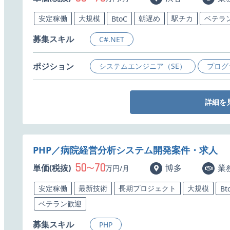
安定稼働
大規模
朝遅め
駅チカ
ベテラ
BtoC
募集スキル
C#.NET
ポジション
システムエンジニア（SE）
プログ
詳細を
PHP／病院経営分析システム開発案件・求人
50
70
単価(税抜)
〜
博多
業
万円/月
安定稼働
最新技術
長期プロジェクト
大規模
Bt
ベテラン歓迎
募集スキル
PHP