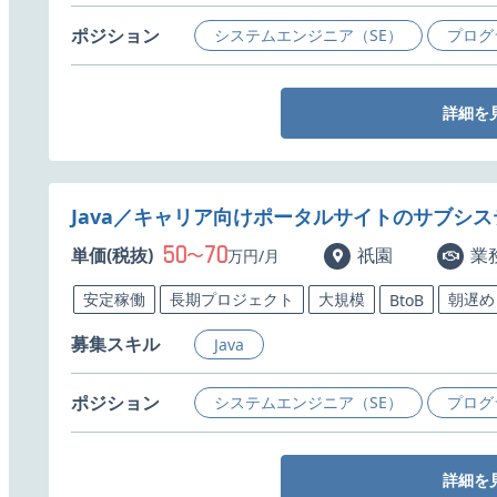
ポジション
システムエンジニア（SE）
プログ
詳細を
Java／キャリア向けポータルサイトのサブシ
50
70
単価(税抜)
〜
祇園
業
万円/月
安定稼働
長期プロジェクト
大規模
朝遅め
BtoB
募集スキル
Java
ポジション
システムエンジニア（SE）
プログ
詳細を