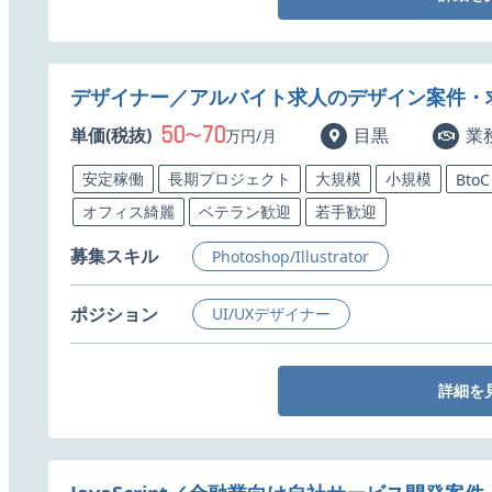
デザイナー／アルバイト求人のデザイン案件・
50
70
単価(税抜)
〜
目黒
業
万円/月
安定稼働
長期プロジェクト
大規模
小規模
BtoC
オフィス綺麗
ベテラン歓迎
若手歓迎
募集スキル
Photoshop/Illustrator
ポジション
UI/UXデザイナー
詳細を