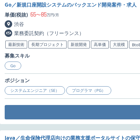
Go／新規口座開設システムのバックエンド開発案件・求人
65
85
単価(税抜)
〜
万円/月
渋谷
業務委託契約（フリーランス）
最新技術
長期プロジェクト
新規開発
高単価
大規模
Bto
募集スキル
Go
ポジション
システムエンジニア（SE）
プログラマ（PG）
Java／生命保険代理店向けの業務支援ポータルサイトの保