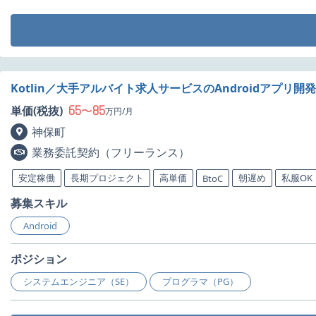
Kotlin／大手アルバイト求人サービスのAndroidアプリ開
65
85
単価(税抜)
〜
万円/月
神保町
業務委託契約（フリーランス）
安定稼働
長期プロジェクト
高単価
朝遅め
私服OK
BtoC
募集スキル
Android
ポジション
システムエンジニア（SE）
プログラマ（PG）