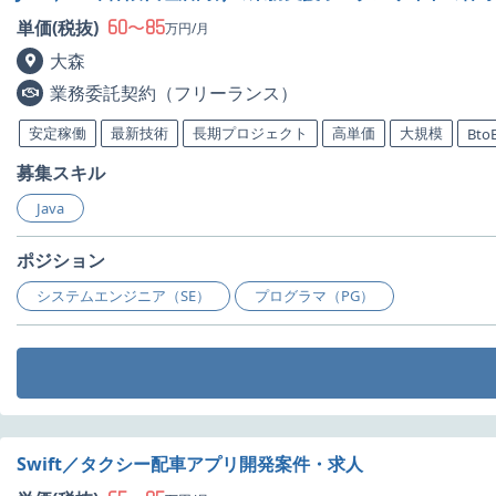
60
85
単価(税抜)
〜
万円/月
大森
業務委託契約（フリーランス）
安定稼働
最新技術
長期プロジェクト
高単価
大規模
Bto
募集スキル
Java
ポジション
システムエンジニア（SE）
プログラマ（PG）
Swift／タクシー配車アプリ開発案件・求人