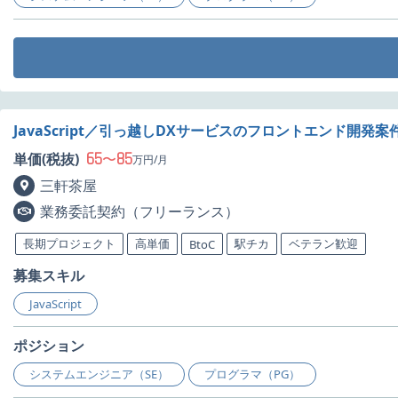
JavaScript／引っ越しDXサービスのフロントエンド開発案
65
85
単価(税抜)
〜
万円/月
三軒茶屋
業務委託契約（フリーランス）
長期プロジェクト
高単価
駅チカ
ベテラン歓迎
BtoC
募集スキル
JavaScript
ポジション
システムエンジニア（SE）
プログラマ（PG）