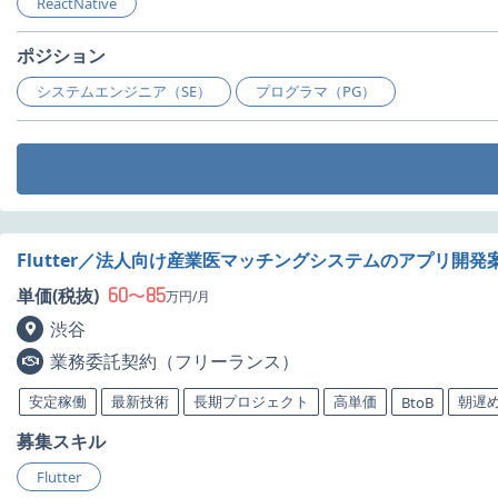
ReactNative
ポジション
システムエンジニア（SE）
プログラマ（PG）
Flutter／法人向け産業医マッチングシステムのアプリ開発
60
85
単価(税抜)
〜
万円/月
渋谷
業務委託契約（フリーランス）
安定稼働
最新技術
長期プロジェクト
高単価
朝遅
BtoB
募集スキル
Flutter