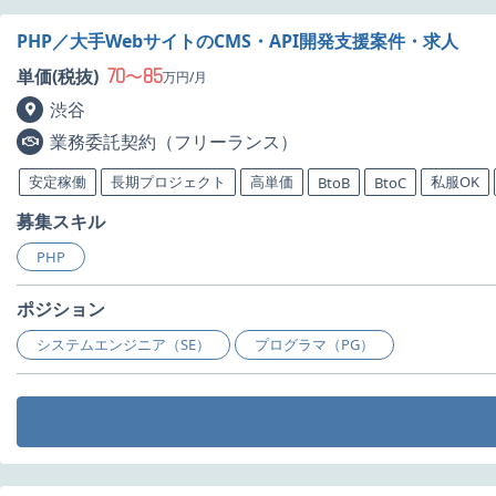
PHP／大手WebサイトのCMS・API開発支援案件・求人
70
85
単価(税抜)
〜
万円/月
渋谷
業務委託契約（フリーランス）
安定稼働
長期プロジェクト
高単価
私服OK
BtoB
BtoC
募集スキル
PHP
ポジション
システムエンジニア（SE）
プログラマ（PG）