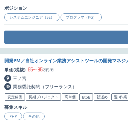
ポジション
システムエンジニア（SE）
プログラマ（PG）
開発PM／自社オンライン業務アシストツールの開発マネジ
65
85
単価(税抜)
〜
万円/月
三ノ宮
業務委託契約（フリーランス）
安定稼働
長期プロジェクト
高単価
朝遅め
週3作業
BtoB
募集スキル
PHP
その他