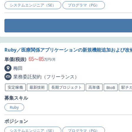
システムエンジニア（SE）
プログラマ（PG）
Ruby／医療関係アプリケーションの新規機能追加および改
65
85
単価(税抜)
〜
万円/月
梅田
業務委託契約（フリーランス）
安定稼働
最新技術
長期プロジェクト
高単価
駅チ
BtoB
募集スキル
Ruby
ポジション
システムエンジニア（SE）
プログラマ（PG）