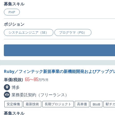
募集スキル
PHP
ポジション
システムエンジニア（SE）
プログラマ（PG）
Ruby／フィンテック新規事業の新機能開発およびアップグ
65
85
単価(税抜)
〜
万円/月
博多
業務委託契約（フリーランス）
安定稼働
最新技術
長期プロジェクト
高単価
駅チ
BtoB
募集スキル