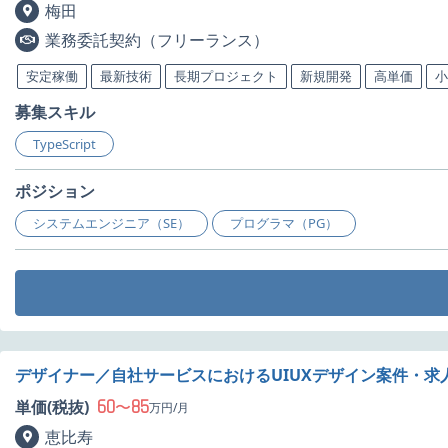
梅田
業務委託契約（フリーランス）
安定稼働
最新技術
長期プロジェクト
新規開発
高単価
小
募集スキル
TypeScript
ポジション
システムエンジニア（SE）
プログラマ（PG）
デザイナー／自社サービスにおけるUIUXデザイン案件・求
60
85
単価(税抜)
〜
万円/月
恵比寿