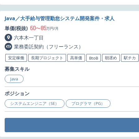
Java／大手給与管理勤怠システム開発案件・求人
60
85
単価(税抜)
〜
万円/月
六本木一丁目
業務委託契約（フリーランス）
安定稼働
長期プロジェクト
高単価
朝遅め
駅チカ
BtoB
募集スキル
Java
ポジション
システムエンジニア（SE）
プログラマ（PG）