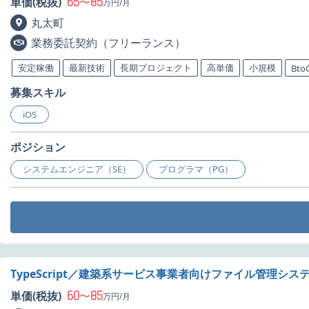
65
85
単価(税抜)
〜
万円/月
丸太町
業務委託契約（フリーランス）
安定稼働
最新技術
長期プロジェクト
高単価
小規模
Bto
募集スキル
iOS
ポジション
システムエンジニア（SE）
プログラマ（PG）
TypeScript／建築系サービス事業者向けファイル管理シ
60
85
単価(税抜)
〜
万円/月