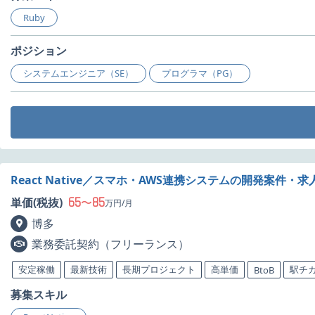
Ruby
ポジション
システムエンジニア（SE）
プログラマ（PG）
React Native／スマホ・AWS連携システムの開発案件・求
65
85
単価(税抜)
〜
万円/月
博多
業務委託契約（フリーランス）
安定稼働
最新技術
長期プロジェクト
高単価
駅チ
BtoB
募集スキル