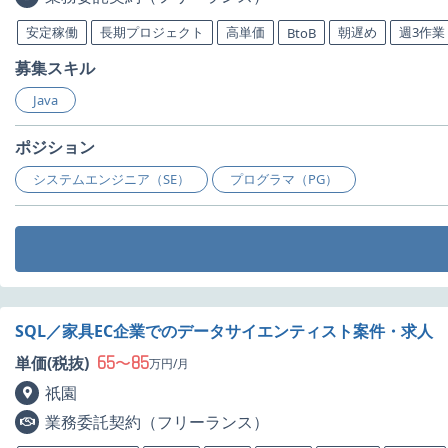
安定稼働
長期プロジェクト
高単価
朝遅め
週3作業
BtoB
募集スキル
Java
ポジション
システムエンジニア（SE）
プログラマ（PG）
SQL／家具EC企業でのデータサイエンティスト案件・求人
65
85
単価(税抜)
〜
万円/月
祇園
業務委託契約（フリーランス）