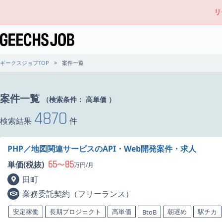
リ
ギークスジョブTOP
案件一覧
案件一覧
（検索条件：
高単価
）
4870
検索結果
件
PHP／地図関連サービスのAPI・Web開発案件・求人
65
85
単価(税抜)
〜
万円/月
田町
業務委託契約（フリーランス）
安定稼働
長期プロジェクト
高単価
朝遅め
駅チカ
BtoB