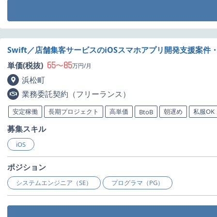
Swift／店舗集客サービスのiOSスマホアプリ開発支援案件
65
85
単価(税抜)
〜
万円/月
浜松町
業務委託契約（フリーランス）
安定稼働
長期プロジェクト
高単価
朝遅め
私服OK
BtoB
募集スキル
iOS
ポジション
システムエンジニア（SE）
プログラマ（PG）