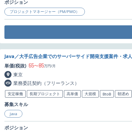
ポジション
プロジェクトマネージャー（PM/PMO）
Java／大手広告企業でのサーバーサイド開発支援案件・求
65
85
単価(税抜)
〜
万円/月
東京
業務委託契約（フリーランス）
安定稼働
長期プロジェクト
高単価
大規模
朝遅め
BtoB
募集スキル
Java
ポジション