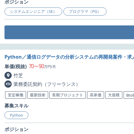
ポジション
システムエンジニア（SE）
プログラマ（PG）
Python／通信ログデータの分析システムの再開発案件・求
70
90
単価(税抜)
〜
万円/月
竹芝
業務委託契約（フリーランス）
安定稼働
最新技術
長期プロジェクト
高単価
大規模
Bto
募集スキル
Python
ポジション