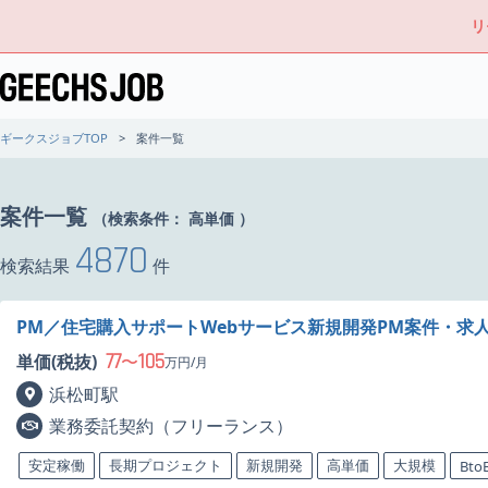
リ
ギークスジョブTOP
案件一覧
案件一覧
（検索条件：
高単価
）
4870
検索結果
件
PM／住宅購入サポートWebサービス新規開発PM案件・求
77
105
単価(税抜)
〜
万円/月
浜松町駅
業務委託契約（フリーランス）
安定稼働
長期プロジェクト
新規開発
高単価
大規模
Bto