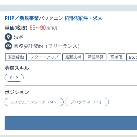
PHP／新規事業バックエンド開発案件・求人
65
90
単価(税抜)
〜
万円/月
渋谷
業務委託契約（フリーランス）
安定稼働
スタートアップ
最新技術
新規開発
高単価
Bto
募集スキル
PHP
ポジション
システムエンジニア（SE）
プログラマ（PG）