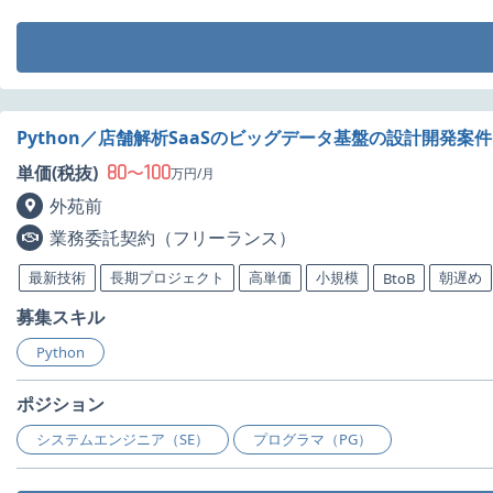
Python／店舗解析SaaSのビッグデータ基盤の設計開発案
80
100
単価(税抜)
〜
万円/月
外苑前
業務委託契約（フリーランス）
最新技術
長期プロジェクト
高単価
小規模
朝遅め
BtoB
募集スキル
Python
ポジション
システムエンジニア（SE）
プログラマ（PG）