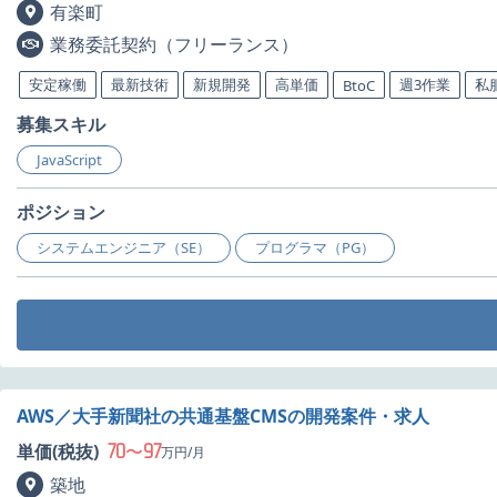
有楽町
業務委託契約（フリーランス）
安定稼働
最新技術
新規開発
高単価
週3作業
私
BtoC
募集スキル
JavaScript
ポジション
システムエンジニア（SE）
プログラマ（PG）
AWS／大手新聞社の共通基盤CMSの開発案件・求人
70
97
単価(税抜)
〜
万円/月
築地