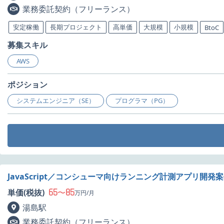
業務委託契約（フリーランス）
安定稼働
長期プロジェクト
高単価
大規模
小規模
BtoC
募集スキル
AWS
ポジション
システムエンジニア（SE）
プログラマ（PG）
JavaScript／コンシューマ向けランニング計測アプリ開発
65
85
単価(税抜)
〜
万円/月
湯島駅
業務委託契約（フリーランス）