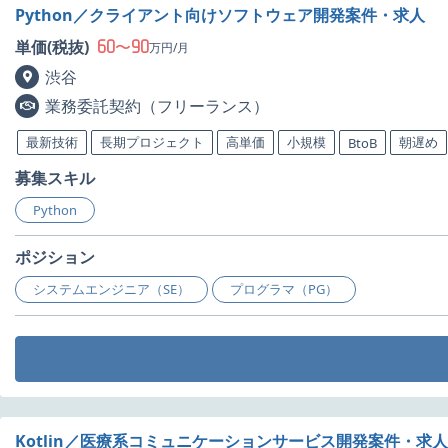
Python／クライアント向けソフトウェア開発案件・求人
60
90
単価(税抜)
〜
万円/月
渋谷
業務委託契約（フリーランス）
最新技術
長期プロジェクト
高単価
小規模
朝遅め
BtoB
募集スキル
Python
ポジション
システムエンジニア（SE）
プログラマ（PG）
Kotlin／医療系コミュニケーションサービス開発案件・求人