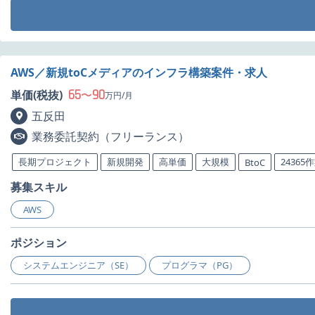
AWS／新規toCメディアのインフラ構築案件・求人
65
90
単価(税抜)
〜
万円/月
五反田
業務委託契約（フリーランス）
長期プロジェクト
新規開発
高単価
大規模
24365
BtoC
募集スキル
AWS
ポジション
システムエンジニア（SE）
プログラマ（PG）