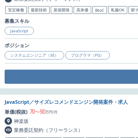
安定稼働
最新技術
新規開発
高単価
私服OK
駅
BtoC
募集スキル
JavaScript
ポジション
システムエンジニア（SE）
プログラマ（PG）
JavaScript／サイズレコメンドエンジン開発案件・求人
70
90
単価(税抜)
〜
万円/月
神楽坂
業務委託契約（フリーランス）