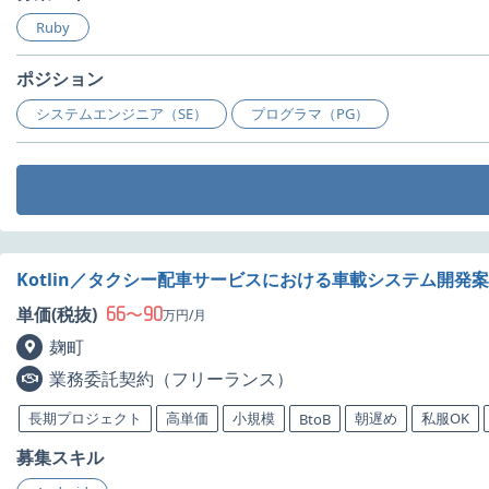
Ruby
ポジション
システムエンジニア（SE）
プログラマ（PG）
Kotlin／タクシー配車サービスにおける車載システム開発
66
90
単価(税抜)
〜
万円/月
麹町
業務委託契約（フリーランス）
長期プロジェクト
高単価
小規模
朝遅め
私服OK
BtoB
募集スキル