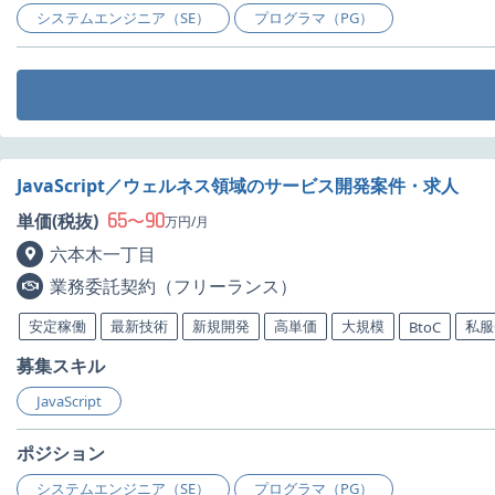
システムエンジニア（SE）
プログラマ（PG）
JavaScript／ウェルネス領域のサービス開発案件・求人
65
90
単価(税抜)
〜
万円/月
六本木一丁目
業務委託契約（フリーランス）
安定稼働
最新技術
新規開発
高単価
大規模
私服
BtoC
募集スキル
JavaScript
ポジション
システムエンジニア（SE）
プログラマ（PG）