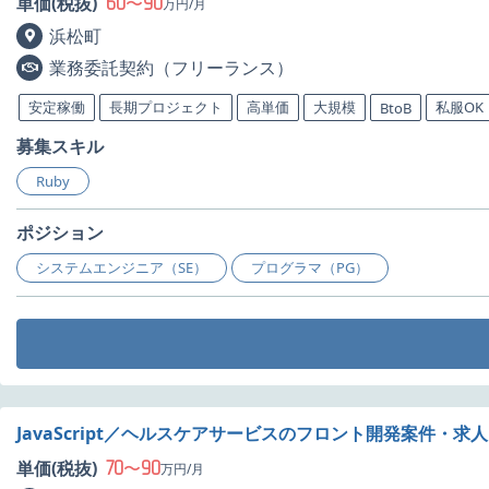
60
90
単価(税抜)
〜
万円/月
浜松町
業務委託契約（フリーランス）
安定稼働
長期プロジェクト
高単価
大規模
私服OK
BtoB
募集スキル
Ruby
ポジション
システムエンジニア（SE）
プログラマ（PG）
JavaScript／ヘルスケアサービスのフロント開発案件・求人
70
90
単価(税抜)
〜
万円/月