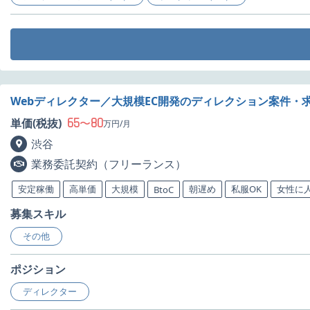
Webディレクター／大規模EC開発のディレクション案件・
65
80
単価(税抜)
〜
万円/月
渋谷
業務委託契約（フリーランス）
安定稼働
高単価
大規模
朝遅め
私服OK
女性に
BtoC
募集スキル
その他
ポジション
ディレクター