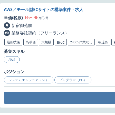
AWS／モール型ECサイトの構築案件・求人
65
95
単価(税抜)
〜
万円/月
新宿御苑前
業務委託契約（フリーランス）
最新技術
高単価
大規模
24365作業なし
朝遅め
BtoC
募集スキル
AWS
ポジション
システムエンジニア（SE）
プログラマ（PG）