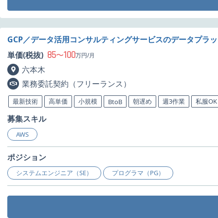
GCP／データ活用コンサルティングサービスのデータプラ
85
100
単価(税抜)
〜
万円/月
六本木
業務委託契約（フリーランス）
最新技術
高単価
小規模
朝遅め
週3作業
私服OK
BtoB
募集スキル
AWS
ポジション
システムエンジニア（SE）
プログラマ（PG）