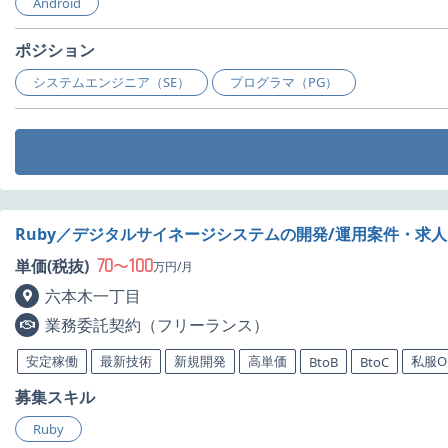
Android
ポジション
システムエンジニア（SE）
プログラマ（PG）
Ruby／デジタルサイネージシステムの開発/運用案件・求人
70
100
単価(税抜)
〜
万円/月
六本木一丁目
業務委託契約（フリーランス）
安定稼働
最新技術
新規開発
高単価
私服O
BtoB
BtoC
募集スキル
Ruby