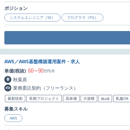
ポジション
システムエンジニア（SE）
プログラマ（PG）
AWS／AWS基盤構築運用案件・求人
60
90
単価(税抜)
〜
万円/月
秋葉原
業務委託契約（フリーランス）
最新技術
長期プロジェクト
高単価
大規模
私服OK
BtoB
募集スキル
AWS