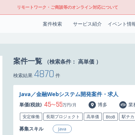
リモートワーク・ご商談等のオンライン対応について
案件検索
サービス紹介
イベント情
案件一覧
（検索条件：
高単価
）
4870
検索結果
件
Java／金融Webシステム開発案件・求人
45
55
単価(税抜)
〜
博多
業
万円/月
安定稼働
長期プロジェクト
高単価
駅チカ
BtoB
募集スキル
Java