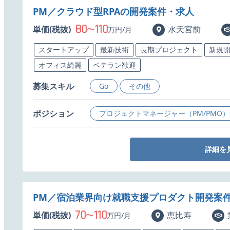
PM／クラウド型RPAの開発案件・求人
80
110
単価(税抜)
〜
水天宮前
万円/月
スタートアップ
最新技術
長期プロジェクト
新規
オフィス綺麗
ベテラン歓迎
募集スキル
Go
その他
ポジション
プロジェクトマネージャー（PM/PMO）
詳細を
PM／宿泊業界向け就職支援プロダクト開発案
70
110
単価(税抜)
〜
恵比寿
万円/月