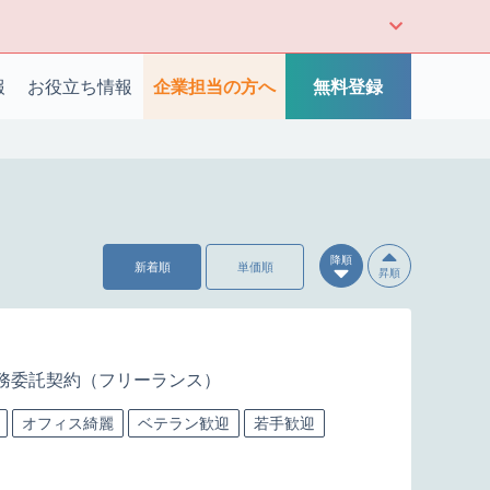
報
お役立ち情報
企業担当の方へ
無料登録
降順
新着順
単価順
昇順
務委託契約（フリーランス）
オフィス綺麗
ベテラン歓迎
若手歓迎