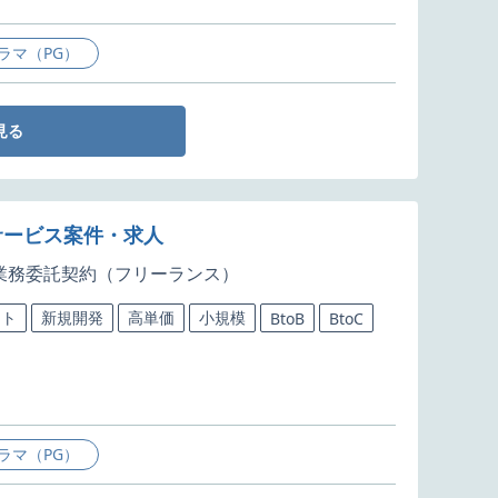
ラマ（PG）
見る
サービス案件・求人
業務委託契約（フリーランス）
クト
新規開発
高単価
小規模
BtoB
BtoC
ラマ（PG）