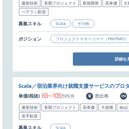
最新技術
長期プロジェクト
新規開発
高単価
大
ベテラン歓迎
募集スキル
Scala
その他
ポジション
プロジェクトマネージャー（PM/PMO）
詳細を
Scala／宿泊業界向け就職支援サービスのプロ
65
105
単価(税抜)
〜
恵比寿
万円/月
最新技術
長期プロジェクト
高単価
大規模
BtoC
若手歓迎
募集スキル
Scala