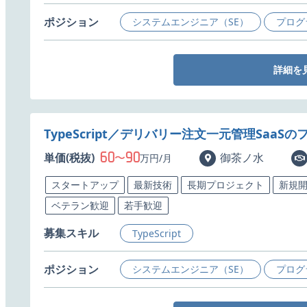
ポジション
システムエンジニア（SE）
プログ
詳細を
TypeScript／デリバリー注文一元管理Saa
60
90
単価(税抜)
〜
御茶ノ水
万円/月
スタートアップ
最新技術
長期プロジェクト
新規
ベテラン歓迎
若手歓迎
募集スキル
TypeScript
ポジション
システムエンジニア（SE）
プログ