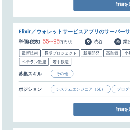
詳細を
Elixir／ウォレットサービスアプリのサーバ
55
95
単価(税抜)
〜
渋谷
業
万円/月
最新技術
長期プロジェクト
新規開発
高単価
小
ベテラン歓迎
若手歓迎
募集スキル
その他
ポジション
システムエンジニア（SE）
プログ
詳細を