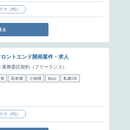
ラマ（PG）
見る
Sのフロントエンド開発案件・求人
業務委託契約（フリーランス）
開発
高単価
小規模
私服OK
BtoC
ラマ（PG）