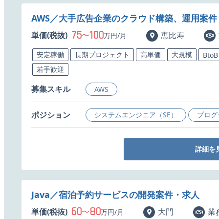
AWS／大手広告企業のクラウド構築、運用案件
75
100
単価(税抜)
〜
恵比寿
万円/月
安定稼働
長期プロジェクト
高単価
大規模
BtoB
若手歓迎
募集スキル
AWS
ポジション
システムエンジニア（SE）
プログ
詳細を
Java／宿泊予約サービスの開発案件・求人
60
80
単価(税抜)
〜
大門
業
万円/月