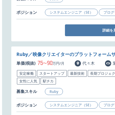
ポジション
システムエンジニア（SE）
プログ
詳細を
Ruby／映像クリエイターのプラットフォーム
75
90
単価(税抜)
〜
代々木
万円/月
安定稼働
スタートアップ
最新技術
長期プロジェ
女性に人気
駅チカ
募集スキル
Ruby
ポジション
システムエンジニア（SE）
プログ