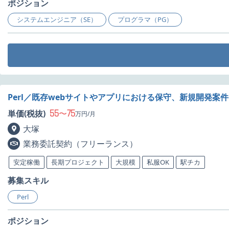
ポジション
システムエンジニア（SE）
プログラマ（PG）
Perl／既存webサイトやアプリにおける保守、新規開発案
55
75
単価(税抜)
〜
万円/月
大塚
業務委託契約（フリーランス）
安定稼働
長期プロジェクト
大規模
私服OK
駅チカ
募集スキル
Perl
ポジション