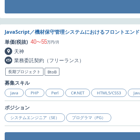
JavaScript／機材保守管理システムにおけるフロントエン
40
55
単価(税抜)
〜
万円/月
天神
業務委託契約（フリーランス）
長期プロジェクト
BtoB
募集スキル
Java
PHP
Perl
C#.NET
HTML5/CSS3
Jav
ポジション
システムエンジニア（SE）
プログラマ（PG）