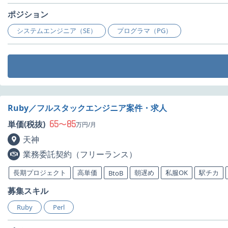
ポジション
システムエンジニア（SE）
プログラマ（PG）
Ruby／フルスタックエンジニア案件・求人
65
85
単価(税抜)
〜
万円/月
天神
業務委託契約（フリーランス）
長期プロジェクト
高単価
朝遅め
私服OK
駅チカ
BtoB
募集スキル
Ruby
Perl