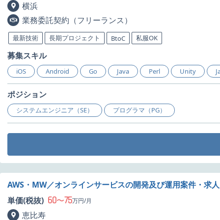
横浜
業務委託契約（フリーランス）
最新技術
長期プロジェクト
私服OK
BtoC
募集スキル
iOS
Android
Go
Java
Perl
Unity
J
ポジション
システムエンジニア（SE）
プログラマ（PG）
AWS・MW／オンラインサービスの開発及び運用案件・求人
60
75
単価(税抜)
〜
万円/月
恵比寿