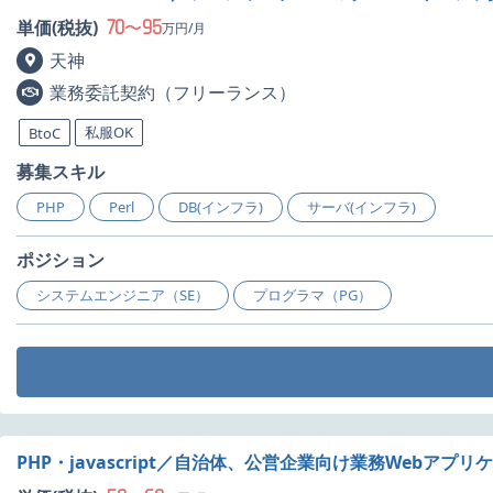
70
95
単価(税抜)
〜
万円/月
天神
業務委託契約（フリーランス）
私服OK
BtoC
募集スキル
PHP
Perl
DB(インフラ)
サーバ(インフラ)
ポジション
システムエンジニア（SE）
プログラマ（PG）
PHP・javascript／自治体、公営企業向け業務Webア