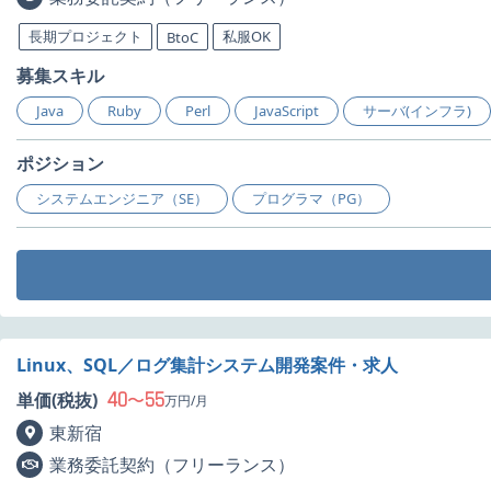
長期プロジェクト
私服OK
BtoC
募集スキル
Java
Ruby
Perl
JavaScript
サーバ(インフラ)
ポジション
システムエンジニア（SE）
プログラマ（PG）
Linux、SQL／ログ集計システム開発案件・求人
40
55
単価(税抜)
〜
万円/月
東新宿
業務委託契約（フリーランス）