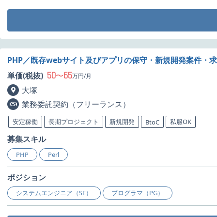
PHP／既存webサイト及びアプリの保守・新規開発案件・
50
65
単価(税抜)
〜
万円/月
大塚
業務委託契約（フリーランス）
安定稼働
長期プロジェクト
新規開発
私服OK
BtoC
募集スキル
PHP
Perl
ポジション
システムエンジニア（SE）
プログラマ（PG）