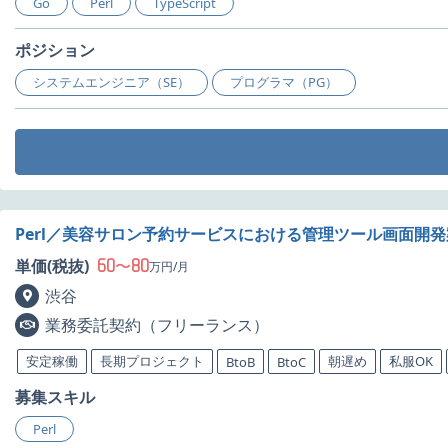
Go
Perl
TypeScript
ポジション
システムエンジニア（SE）
プログラマ（PG）
Perl／美容サロン予約サービスにおける管理ツール画面開
60
80
単価(税抜)
〜
万円/月
渋谷
業務委託契約（フリーランス）
安定稼働
長期プロジェクト
朝遅め
私服OK
BtoB
BtoC
募集スキル
Perl