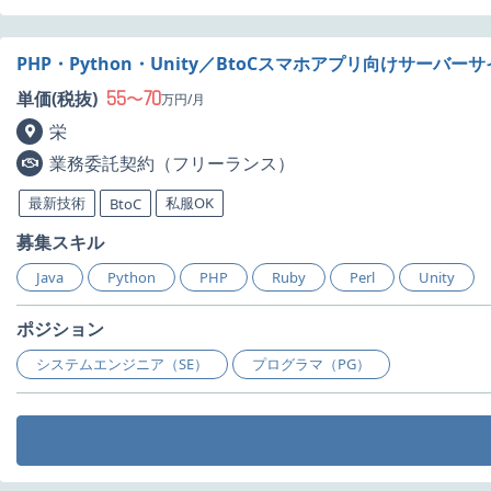
PHP・Python・Unity／BtoCスマホアプリ向けサーバ
55
70
単価(税抜)
〜
万円/月
栄
業務委託契約（フリーランス）
最新技術
私服OK
BtoC
募集スキル
Java
Python
PHP
Ruby
Perl
Unity
ポジション
システムエンジニア（SE）
プログラマ（PG）