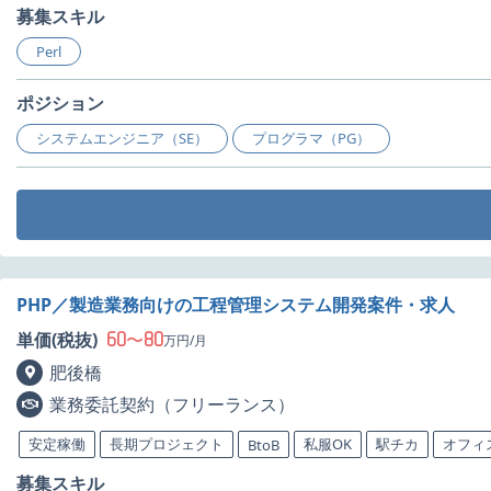
募集スキル
Perl
ポジション
システムエンジニア（SE）
プログラマ（PG）
PHP／製造業務向けの工程管理システム開発案件・求人
60
80
単価(税抜)
〜
万円/月
肥後橋
業務委託契約（フリーランス）
安定稼働
長期プロジェクト
私服OK
駅チカ
オフィ
BtoB
募集スキル