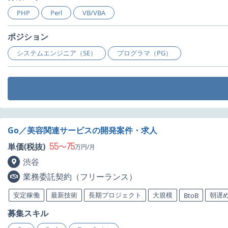
PHP
Perl
VB/VBA
ポジション
システムエンジニア（SE）
プログラマ（PG）
Go／美容関連サービスの開発案件・求人
55
75
単価(税抜)
〜
万円/月
渋谷
業務委託契約（フリーランス）
安定稼働
最新技術
長期プロジェクト
大規模
朝遅
BtoB
募集スキル