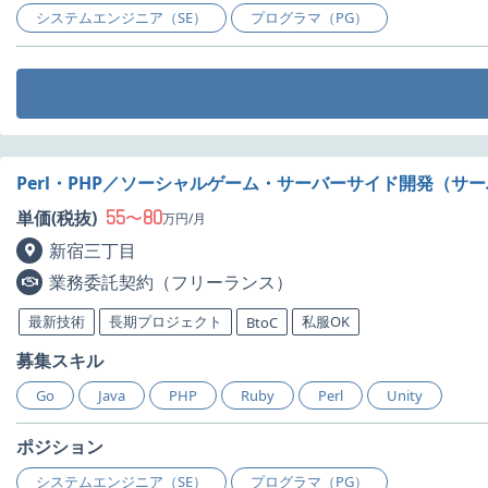
システムエンジニア（SE）
プログラマ（PG）
Perl・PHP／ソーシャルゲーム・サーバーサイド開発（サ
55
80
単価(税抜)
〜
万円/月
新宿三丁目
業務委託契約（フリーランス）
最新技術
長期プロジェクト
私服OK
BtoC
募集スキル
Go
Java
PHP
Ruby
Perl
Unity
ポジション
システムエンジニア（SE）
プログラマ（PG）