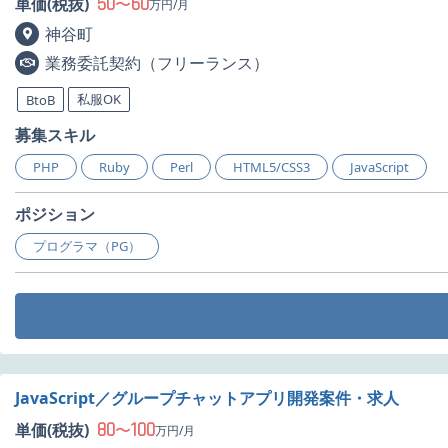
50
60
単価(税抜)
〜
万円/月
神谷町
業務委託契約（フリーランス）
私服OK
BtoB
募集スキル
PHP
Ruby
Perl
HTML5/CSS3
JavaScript
ポジション
プログラマ（PG）
JavaScript／グループチャットアプリ開発案件・求人
80
100
単価(税抜)
〜
万円/月