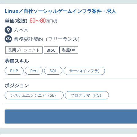
Linux／自社ソーシャルゲームインフラ案件・求人
60
80
単価(税抜)
〜
万円/月
六本木
業務委託契約（フリーランス）
長期プロジェクト
私服OK
BtoC
募集スキル
PHP
Perl
SQL
サーバ(インフラ)
ポジション
システムエンジニア（SE）
プログラマ（PG）