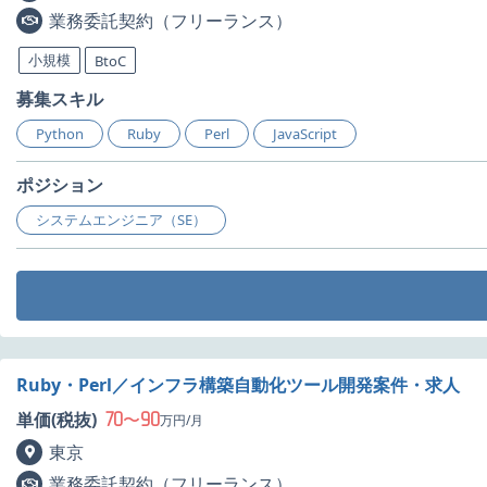
業務委託契約（フリーランス）
小規模
BtoC
募集スキル
Python
Ruby
Perl
JavaScript
ポジション
システムエンジニア（SE）
Ruby・Perl／インフラ構築自動化ツール開発案件・求人
70
90
単価(税抜)
〜
万円/月
東京
業務委託契約（フリーランス）