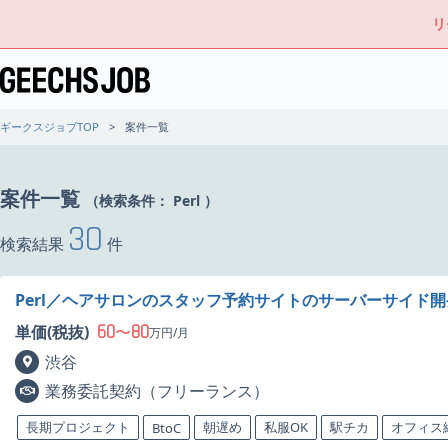
リ
ギークスジョブTOP
案件一覧
案件一覧
（検索条件：
Perl
）
30
検索結果
件
Perl／ヘアサロンのスタッフ予約サイトのサーバーサイド
60
80
単価(税抜)
〜
万円/月
渋谷
業務委託契約（フリーランス）
長期プロジェクト
朝遅め
私服OK
駅チカ
オフィス
BtoC