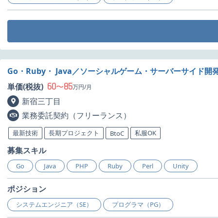
Go・Ruby・ Java／ソーシャルゲーム・サーバーサイ
60
85
単価(税抜)
〜
万円/月
新宿三丁目
業務委託契約（フリーランス）
最新技術
長期プロジェクト
私服OK
BtoC
募集スキル
Go
Java
PHP
Ruby
Perl
Unity
ポジション
システムエンジニア（SE）
プログラマ（PG）