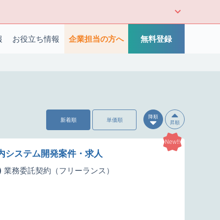
報
お役立ち情報
企業担当の方へ
無料登録
降順
新着順
単価順
昇順
New!!
向け社内システム開発案件・求人
業務委託契約（フリーランス）