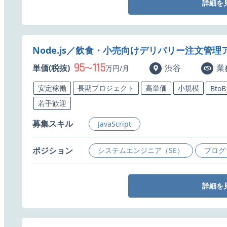
詳細を
Node.js／飲食・小売向けデリバリー注文管
95
115
単価(税抜)
〜
渋谷
業
万円/月
安定稼働
長期プロジェクト
高単価
小規模
BtoB
若手歓迎
募集スキル
JavaScript
ポジション
システムエンジニア（SE）
プログ
詳細を