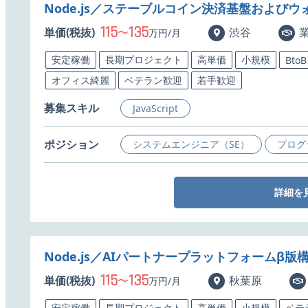
Node.js／ステーブルコイン決済基盤および
115
135
単価(税抜)
〜
渋谷
万円/月
安定稼働
長期プロジェクト
高単価
小規模
BtoB
オフィス綺麗
ベテラン歓迎
若手歓迎
募集スキル
JavaScript
ポジション
システムエンジニア（SE）
プログ
詳細を
Node.js／AIパートナープラットフォームβ
115
135
単価(税抜)
〜
秋葉原
万円/月
安定稼働
長期プロジェクト
高単価
小規模
ベテ