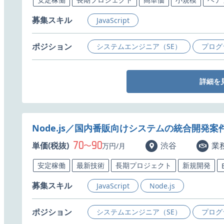
募集スキル
JavaScript
ポジション
システムエンジニア（SE）
プログ
詳細を
Node.js／国内番販向けシステムの統合開発案
70
90
単価(税抜)
〜
渋谷
業
万円/月
安定稼働
最新技術
長期プロジェクト
新規開発
募集スキル
JavaScript
Node.js
ポジション
システムエンジニア（SE）
プログ