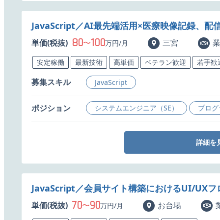
JavaScript／AI最先端活用×医療映像記
80
100
単価(税抜)
〜
三宮
万円/月
安定稼働
最新技術
高単価
ベテラン歓迎
若手歓
募集スキル
JavaScript
ポジション
システムエンジニア（SE）
プログ
詳細を
JavaScript／会員サイト構築におけるUI/
70
90
単価(税抜)
〜
お台場
万円/月