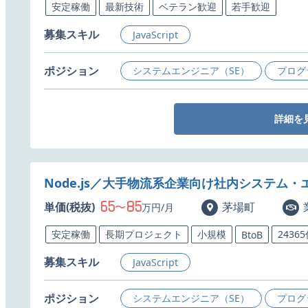
安定稼働
最新技術
ベテラン歓迎
若手歓迎
募集スキル
JavaScript
ポジション
システムエンジニア（SE）
プログ
詳細を
Node.js／大手物流系企業向け社内システム
65
85
単価(税抜)
〜
茅場町
万円/月
安定稼働
長期プロジェクト
小規模
2436
BtoB
募集スキル
JavaScript
ポジション
システムエンジニア（SE）
プログ