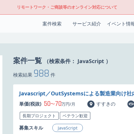
リモートワーク・ご商談等のオンライン対応について
案件検索
サービス紹介
イベント情
案件一覧
（検索条件：
JavaScript
）
988
検索結果
件
Javascript／OutSystemsによる製造業
50
70
単価(税抜)
〜
すすきの
万円/月
長期プロジェクト
ベテラン歓迎
募集スキル
JavaScript