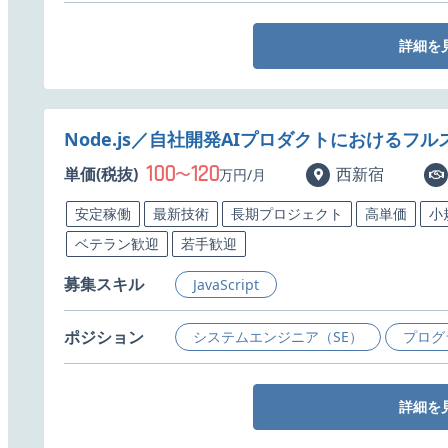
詳細を
Node.js／自社開発AIプロダクトにおける
100
120
単価(税抜)
〜
西新宿
万円/月
安定稼働
最新技術
長期プロジェクト
高単価
小
ベテラン歓迎
若手歓迎
募集スキル
JavaScript
ポジション
システムエンジニア（SE）
プログ
詳細を