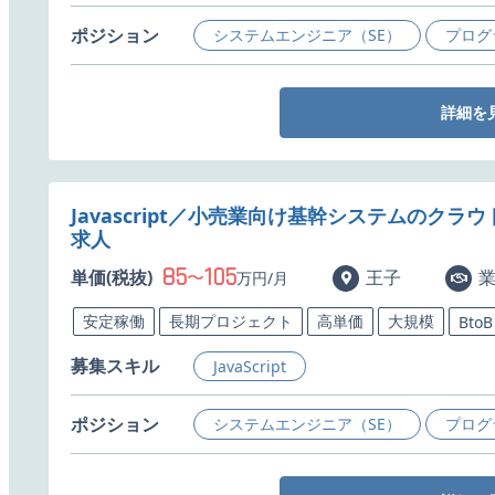
ポジション
システムエンジニア（SE）
プログ
詳細を
Javascript／小売業向け基幹システムのク
求人
85
105
単価(税抜)
〜
王子
万円/月
安定稼働
長期プロジェクト
高単価
大規模
BtoB
募集スキル
JavaScript
ポジション
システムエンジニア（SE）
プログ