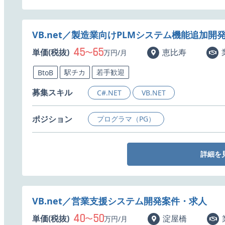
VB.net／製造業向けPLMシステム機能追加開
45
65
単価(税抜)
〜
恵比寿
万円/月
駅チカ
若手歓迎
BtoB
募集スキル
C#.NET
VB.NET
ポジション
プログラマ（PG）
詳細を
VB.net／営業支援システム開発案件・求人
40
50
単価(税抜)
〜
淀屋橋
万円/月