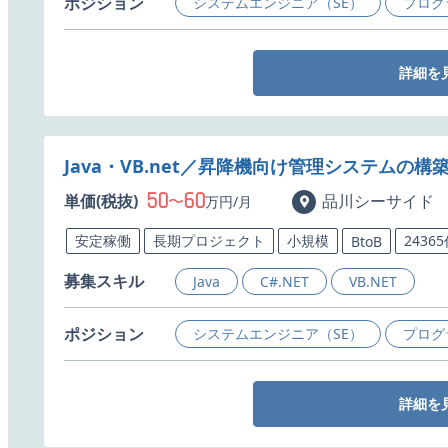
ポジション
システムエンジニア（SE）
プログ
詳細を
Java・VB.net／昇降機向け管理システムの構
50
60
単価(税抜)
〜
品川シーサイド
万円/月
安定稼働
長期プロジェクト
小規模
2436
BtoB
募集スキル
Java
C#.NET
VB.NET
ポジション
システムエンジニア（SE）
プログ
詳細を