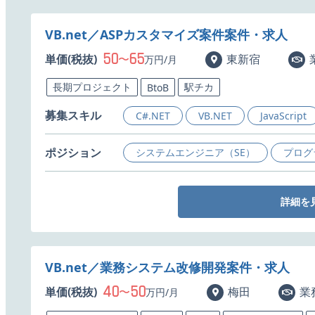
VB.net／ASPカスタマイズ案件案件・求人
50
65
単価(税抜)
〜
東新宿
万円/月
長期プロジェクト
駅チカ
BtoB
募集スキル
C#.NET
VB.NET
JavaScript
ポジション
システムエンジニア（SE）
プログ
詳細を
VB.net／業務システム改修開発案件・求人
40
50
単価(税抜)
〜
梅田
業
万円/月