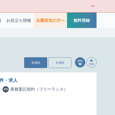
報
お役立ち情報
企業担当の方へ
無料登録
降順
新着順
単価順
昇順
案件・求人
業務委託契約（フリーランス）