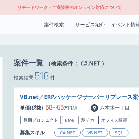
リモートワーク・ご商談等のオンライン対応について
案件検索
サービス紹介
イベント情
案件一覧
（検索条件：
C#.NET
）
518
検索結果
件
VB.net／ERPパッケージサーバーリプレース
50
65
単価(税抜)
〜
六本木一丁目
万円/月
長期プロジェクト
駅チカ
オフィス綺麗
BtoB
募集スキル
C#.NET
VB.NET
SQL