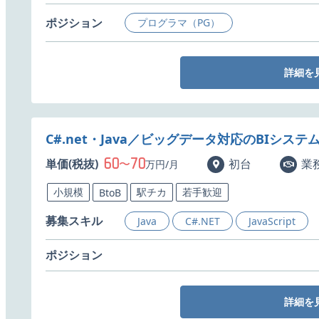
ポジション
プログラマ（PG）
詳細を
C#.net・Java／ビッグデータ対応のBIシス
60
70
単価(税抜)
〜
初台
業
万円/月
小規模
駅チカ
若手歓迎
BtoB
募集スキル
Java
C#.NET
JavaScript
ポジション
詳細を