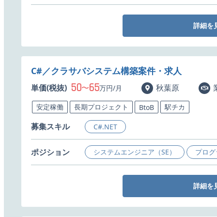
詳細を
C#／クラサバシステム構築案件・求人
50
65
単価(税抜)
〜
秋葉原
万円/月
安定稼働
長期プロジェクト
駅チカ
BtoB
募集スキル
C#.NET
ポジション
システムエンジニア（SE）
プログ
詳細を