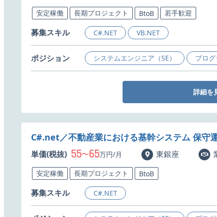
安定稼働
長期プロジェクト
若手歓迎
BtoB
募集スキル
C#.NET
VB.NET
ポジション
システムエンジニア（SE）
プログ
詳細を
C#.net／不動産業における基幹システム 保守
55
65
単価(税抜)
〜
東銀座
万円/月
安定稼働
長期プロジェクト
BtoB
募集スキル
C#.NET