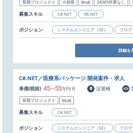
長期プロジェクト
小規模
24365作業なし
BtoB
募集スキル
C#.NET
VB.NET
ポジション
システムエンジニア（SE）
プログ
詳細を
C#.NET／医療系パッケージ 開発案件・求人
45
55
単価(税抜)
〜
淀屋橋
万円/月
長期プロジェクト
BtoB
募集スキル
C#.NET
ポジション
システムエンジニア（SE）
プログ