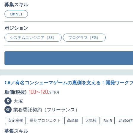
募集スキル
C#.NET
ポジション
システムエンジニア（SE）
プログラマ（PG）
C#／有名コンシューマゲームの裏側を支える！開発ワーク
100
120
単価(税抜)
〜
万円/月
大塚
業務委託契約（フリーランス）
安定稼働
長期プロジェクト
高単価
大規模
24365
BtoB
募集スキル