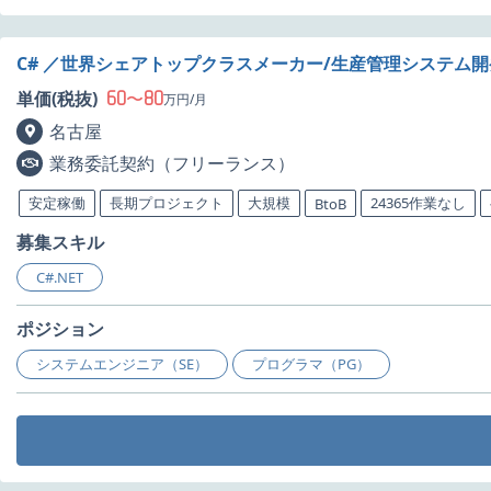
C# ／世界シェアトップクラスメーカー/生産管理システム
60
80
単価(税抜)
〜
万円/月
名古屋
業務委託契約（フリーランス）
安定稼働
長期プロジェクト
大規模
24365作業なし
BtoB
募集スキル
C#.NET
ポジション
システムエンジニア（SE）
プログラマ（PG）