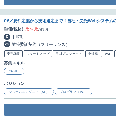
C#／要件定義から技術選定まで！自社・受託Webシステム
75
95
単価(税抜)
〜
万円/月
中崎町
業務委託契約（フリーランス）
安定稼働
スタートアップ
長期プロジェクト
小規模
BtoC
募集スキル
C#.NET
ポジション
システムエンジニア（SE）
プログラマ（PG）