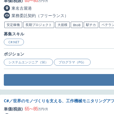
65
85
単価(税抜)
〜
万円/月
東名古屋港
業務委託契約（フリーランス）
安定稼働
長期プロジェクト
大規模
駅チカ
ベテラ
BtoB
募集スキル
C#.NET
ポジション
システムエンジニア（SE）
プログラマ（PG）
C#／世界のモノづくりを支える、工作機械モニタリングア
65
85
単価(税抜)
〜
万円/月