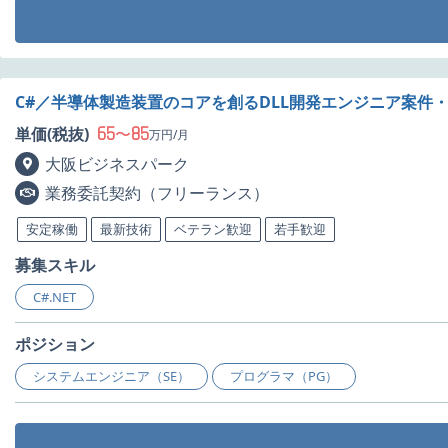
C#／半導体製造装置のコアを創るDLL開発エンジニア案件
65
85
単価(税抜)
〜
万円/月
大阪ビジネスパーク
業務委託契約（フリーランス）
安定稼働
最新技術
ベテラン歓迎
若手歓迎
募集スキル
C#.NET
ポジション
システムエンジニア（SE）
プログラマ（PG）