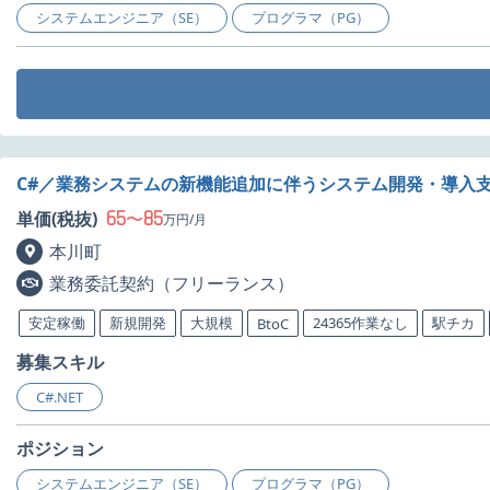
システムエンジニア（SE）
プログラマ（PG）
C#／業務システムの新機能追加に伴うシステム開発・導入
65
85
単価(税抜)
〜
万円/月
本川町
業務委託契約（フリーランス）
安定稼働
新規開発
大規模
24365作業なし
駅チカ
BtoC
募集スキル
C#.NET
ポジション
システムエンジニア（SE）
プログラマ（PG）