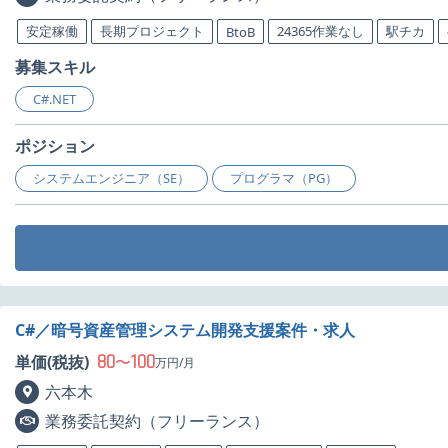
安定稼働
長期プロジェクト
24365作業なし
駅チカ
BtoB
募集スキル
C#.NET
ポジション
システムエンジニア（SE）
プログラマ（PG）
C#／暗号資産管理システム開発支援案件・求人
80
100
単価(税抜)
〜
万円/月
六本木
業務委託契約（フリーランス）