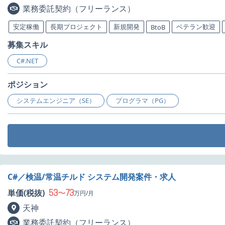
業務委託契約（フリーランス）
安定稼働
長期プロジェクト
新規開発
ベテラン歓迎
BtoB
募集スキル
C#.NET
ポジション
システムエンジニア（SE）
プログラマ（PG）
C#／検温/常温チルド システム開発案件・求人
53
73
単価(税抜)
〜
万円/月
天神
業務委託契約（フリーランス）