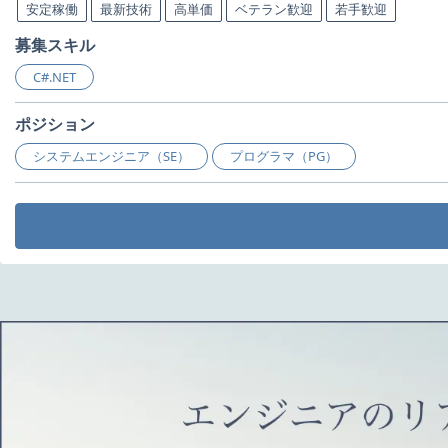
安定稼働
最新技術
高単価
ベテラン歓迎
若手歓迎
募集スキル
C#.NET
ポジション
システムエンジニア（SE）
プログラマ（PG）