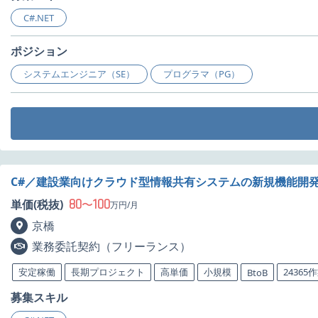
C#.NET
ポジション
システムエンジニア（SE）
プログラマ（PG）
C#／建設業向けクラウド型情報共有システムの新規機能開
80
100
単価(税抜)
〜
万円/月
京橋
業務委託契約（フリーランス）
安定稼働
長期プロジェクト
高単価
小規模
24365
BtoB
募集スキル