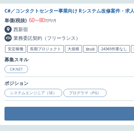
C#／コンタクトセンター事業向け Rシステム改修案件・求
60
80
単価(税抜)
〜
万円/月
西新宿
業務委託契約（フリーランス）
安定稼働
長期プロジェクト
大規模
24365作業なし
BtoB
募集スキル
C#.NET
ポジション
システムエンジニア（SE）
プログラマ（PG）