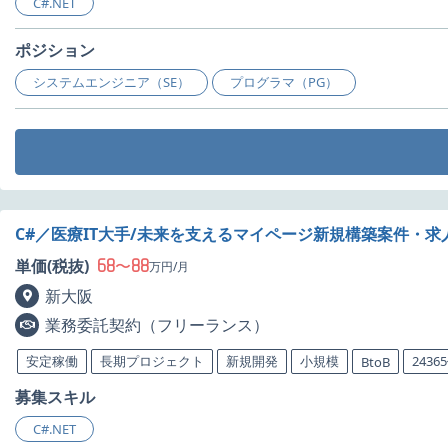
C#.NET
ポジション
システムエンジニア（SE）
プログラマ（PG）
C#／医療IT大手/未来を支えるマイページ新規構築案件・求
68
88
単価(税抜)
〜
万円/月
新大阪
業務委託契約（フリーランス）
安定稼働
長期プロジェクト
新規開発
小規模
243
BtoB
募集スキル
C#.NET