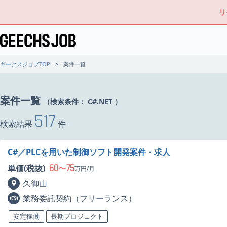
リ
ギークスジョブTOP
案件一覧
案件一覧
（検索条件：
C#.NET
）
517
検索結果
件
C#／PLCを用いた制御ソフト開発案件・求人
60
75
単価(税抜)
〜
万円/月
久御山
業務委託契約（フリーランス）
安定稼働
長期プロジェクト