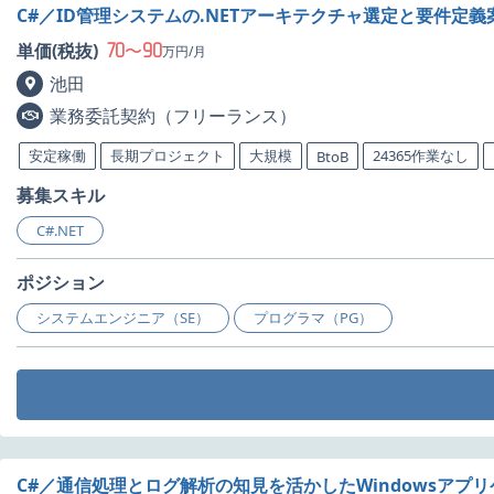
C#／ID管理システムの.NETアーキテクチャ選定と要件定
70
90
単価(税抜)
〜
万円/月
池田
業務委託契約（フリーランス）
安定稼働
長期プロジェクト
大規模
24365作業なし
BtoB
募集スキル
C#.NET
ポジション
システムエンジニア（SE）
プログラマ（PG）
C#／通信処理とログ解析の知見を活かしたWindowsアプ