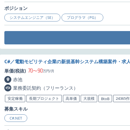
ポジション
システムエンジニア（SE）
プログラマ（PG）
C#／電動モビリティ企業の新規基幹システム構築案件・求
70
90
単価(税抜)
〜
万円/月
赤池
業務委託契約（フリーランス）
安定稼働
長期プロジェクト
高単価
大規模
24365
BtoB
募集スキル
C#.NET