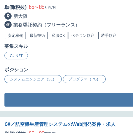
65
85
単価(税抜)
〜
万円/月
新大阪
業務委託契約（フリーランス）
安定稼働
最新技術
私服OK
ベテラン歓迎
若手歓迎
募集スキル
C#.NET
ポジション
システムエンジニア（SE）
プログラマ（PG）
C#／航空機生産管理システムのWeb開発案件・求人