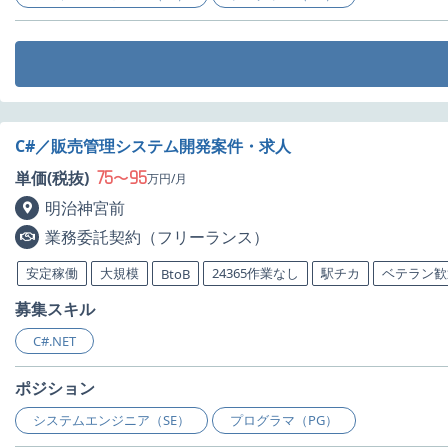
C#／販売管理システム開発案件・求人
75
95
単価(税抜)
〜
万円/月
明治神宮前
業務委託契約（フリーランス）
安定稼働
大規模
24365作業なし
駅チカ
ベテラン歓
BtoB
募集スキル
C#.NET
ポジション
システムエンジニア（SE）
プログラマ（PG）