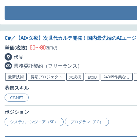
C#／【AI×医療】次世代カルテ開発！国内最先端のAIエ
60
80
単価(税抜)
〜
万円/月
伏見
業務委託契約（フリーランス）
最新技術
長期プロジェクト
大規模
24365作業なし
BtoB
募集スキル
C#.NET
ポジション
システムエンジニア（SE）
プログラマ（PG）