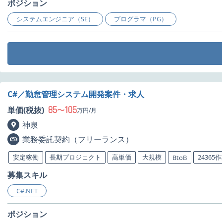
ポジション
システムエンジニア（SE）
プログラマ（PG）
C#／勤怠管理システム開発案件・求人
85
105
単価(税抜)
〜
万円/月
神泉
業務委託契約（フリーランス）
安定稼働
長期プロジェクト
高単価
大規模
24365
BtoB
募集スキル
C#.NET
ポジション