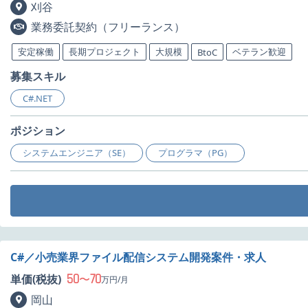
刈谷
業務委託契約（フリーランス）
安定稼働
長期プロジェクト
大規模
ベテラン歓迎
BtoC
募集スキル
C#.NET
ポジション
システムエンジニア（SE）
プログラマ（PG）
C#／小売業界ファイル配信システム開発案件・求人
50
70
単価(税抜)
〜
万円/月
岡山