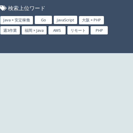
検索上位ワード
Java × 安定稼働
Go
JavaScript
大阪 × PHP
週3作業
福岡 × Java
AWS
リモート
PHP