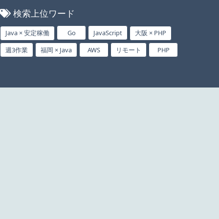
検索上位ワード
Java × 安定稼働
Go
JavaScript
大阪 × PHP
週3作業
福岡 × Java
AWS
リモート
PHP