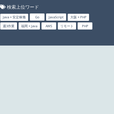
検索上位ワード
Java × 安定稼働
Go
JavaScript
大阪 × PHP
週3作業
福岡 × Java
AWS
リモート
PHP