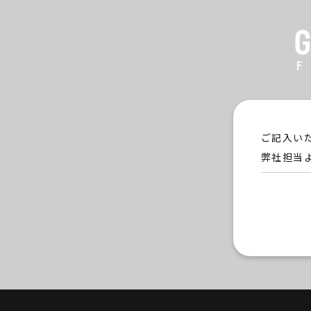
ご記入い
弊社担当